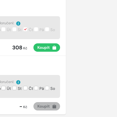
oručení:
o
Út
St
Čt
Pá
So
308
Koupit
Kč
oručení:
o
Út
St
Čt
Pá
So
-
Koupit
Kč