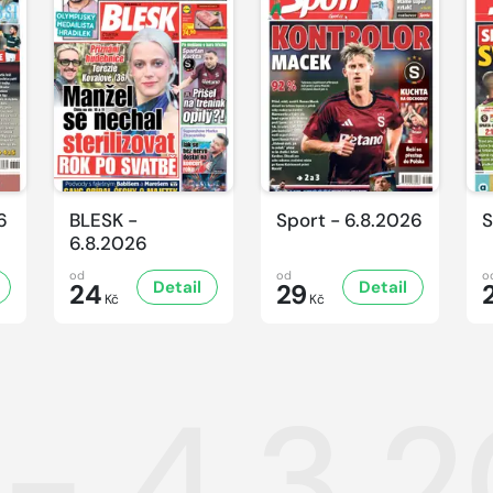
6
BLESK -
Sport - 6.8.2026
S
6.8.2026
od
od
o
Detail
Detail
24
29
Kč
Kč
 - 4.3.