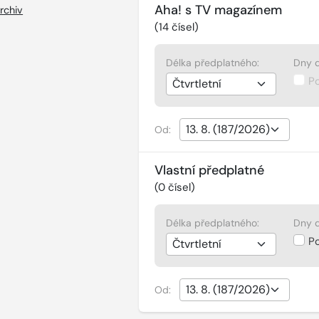
Aha! s TV magazínem
rchiv
(
14
čísel)
Délka předplatného:
Dny d
P
Od:
Vlastní předplatné
(
0
čísel)
Délka předplatného:
Dny d
P
Od: