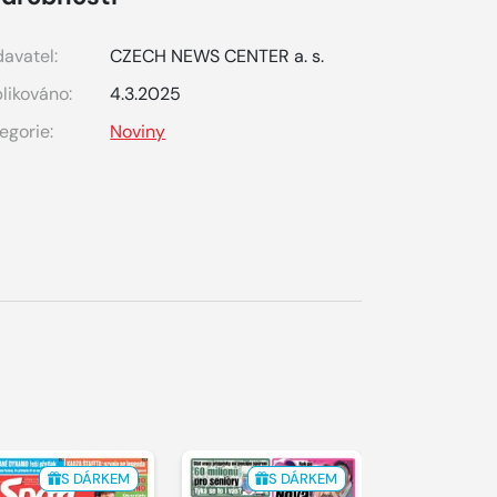
avatel:
CZECH NEWS CENTER a. s.
likováno:
4.3.2025
egorie:
Noviny
S DÁRKEM
S DÁRKEM
S 