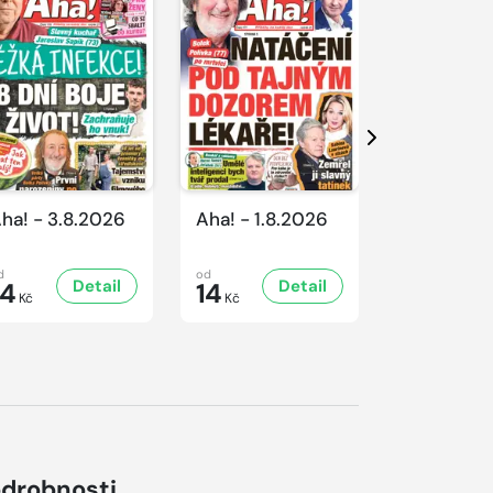
Další
ha! - 3.8.2026
Aha! - 1.8.2026
Aha! - 31.
d
od
od
Detail
Detail
D
14
14
14
Kč
Kč
Kč
drobnosti