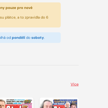
eny pouze pro nové
u plátce, a to zpravidla do 6
bíhá od
pondělí
do
soboty
.
Více