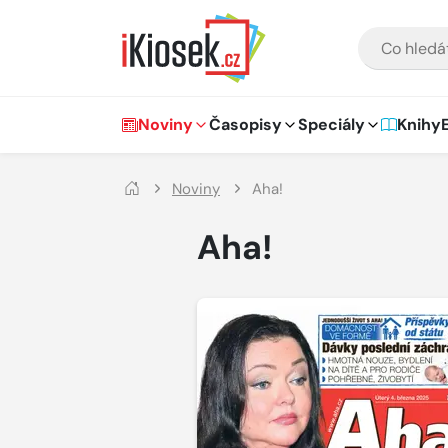
Přejít na hlavní obsah
VYHLEDÁVÁNÍ
Hlavní navigace
Noviny
Časopisy
Speciály
Knihy
Noviny
Aha!
Aha!