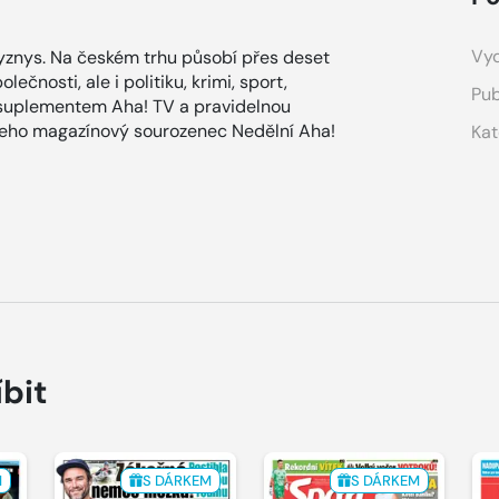
Vyd
znys. Na českém trhu působí přes deset
ečnosti, ale i politiku, krimi, sport,
Pub
 suplementem Aha! TV a pravidelnou
 jeho magazínový sourozenec Nedělní Aha!
Kat
íbit
M
S DÁRKEM
S DÁRKEM