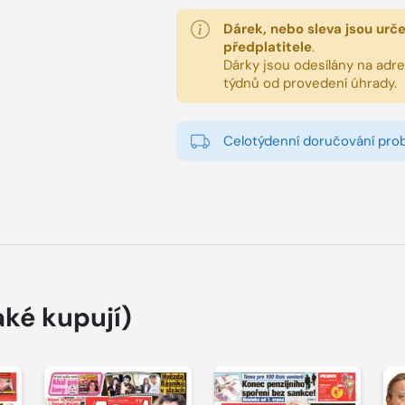
Dárek, nebo sleva jsou urč
předplatitele
.
Dárky jsou odesílány na adres
týdnů od provedení úhrady.
Celotýdenní doručování pro
aké kupují)