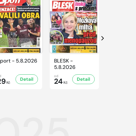
Další
port - 5.8.2026
BLESK -
BLESK -
5.8.2026
4.8.2026
d
od
od
Detail
Detail
D
29
24
24
Kč
Kč
Kč
2025