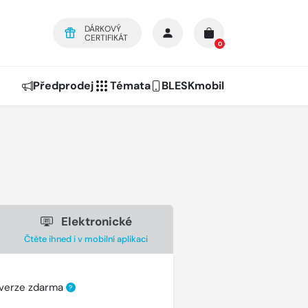
DÁRKOVÝ
CERTIFIKÁT
0
Předprodej
Témata
BLESKmobil
Elektronické
Čtěte ihned i v mobilní aplikaci
 verze zdarma
?