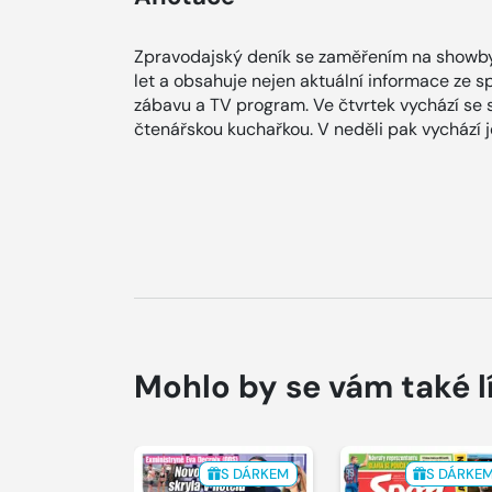
Zpravodajský deník se zaměřením na showby
let a obsahuje nejen aktuální informace ze spol
zábavu a TV program. Ve čtvrtek vychází se
čtenářskou kuchařkou. V neděli pak vychází
Mohlo by se vám také l
S DÁRKEM
S DÁRKE