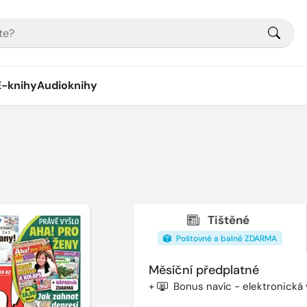
E-knihy
Audioknihy
Tištěné
Poštovné a balné ZDARMA
Měsíční předplatné
+
Bonus navíc - elektronická