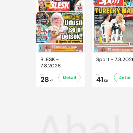
BLESK -
Sport - 7.8.202
7.8.2026
od
od
Detail
Detail
28
41
Kč
Kč
Aha!