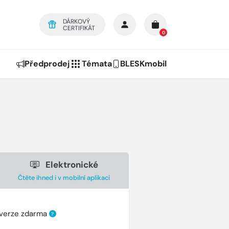
DÁRKOVÝ
CERTIFIKÁT
0
Předprodej
Témata
BLESKmobil
Elektronické
Čtěte ihned i v mobilní aplikaci
 verze zdarma
?