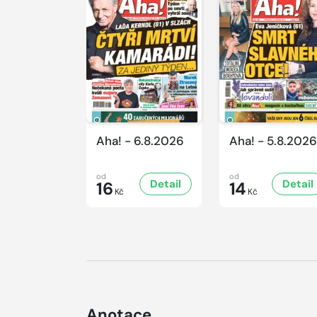
Aha! - 6.8.2026
Aha! - 5.8.2026
od
od
Detail
Detail
16
14
Kč
Kč
Anotace