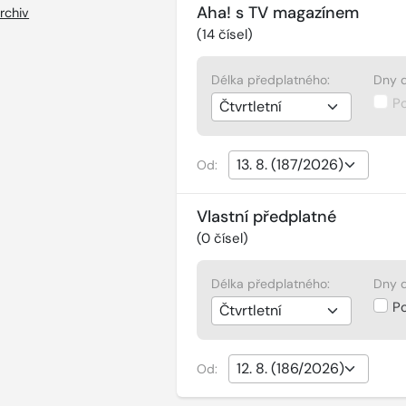
Aha! s TV magazínem
rchiv
(
14
čísel)
Délka předplatného:
Dny d
P
Od:
Vlastní předplatné
(
0
čísel)
Délka předplatného:
Dny d
P
Od: