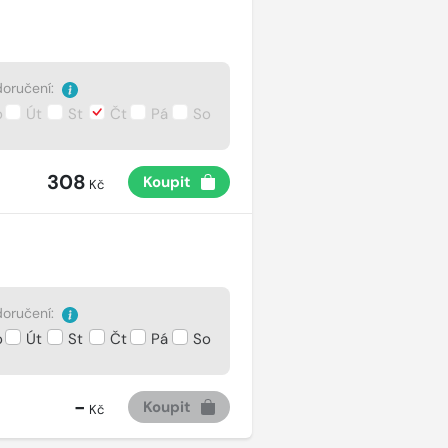
oručení:
o
Út
St
Čt
Pá
So
308
Koupit
Kč
oručení:
o
Út
St
Čt
Pá
So
-
Koupit
Kč