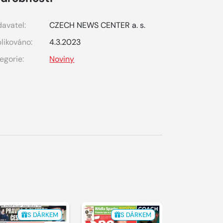
avatel:
CZECH NEWS CENTER a. s.
likováno:
4.3.2023
egorie:
Noviny
S DÁRKEM
S DÁRKEM
S 