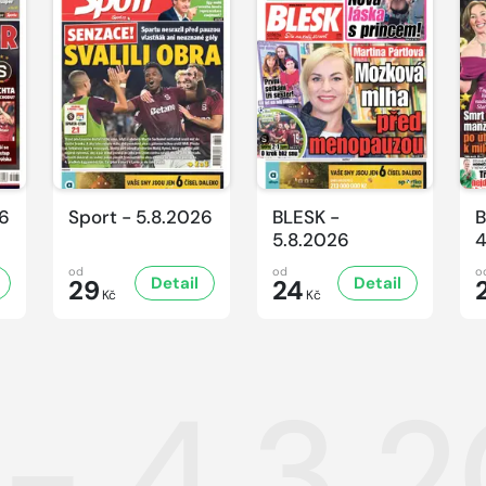
26
Sport - 5.8.2026
BLESK -
B
5.8.2026
4
od
od
o
Detail
Detail
29
24
Kč
Kč
 - 4.3.