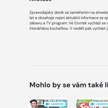
Zpravodajský deník se zaměřením na showby
let a obsahuje nejen aktuální informace ze spol
zábavu a TV program. Ve čtvrtek vychází se
čtenářskou kuchařkou. V neděli pak vychází
Mohlo by se vám také l
S DÁRKEM
S DÁRKE