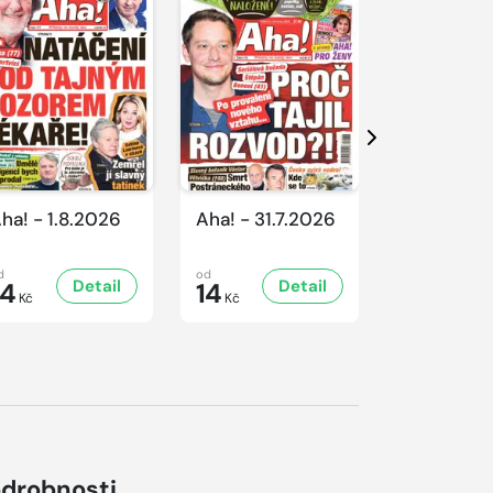
Další
ha! - 1.8.2026
Aha! - 31.7.2026
Aha! - 30.
d
od
od
Detail
Detail
D
14
14
16
Kč
Kč
Kč
drobnosti