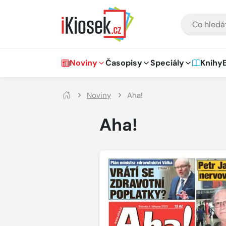
Přejít na hlavní obsah
VYHLEDÁVÁNÍ
Hlavní navigace
Noviny
Časopisy
Speciály
Knihy
Noviny
Aha!
Aha!