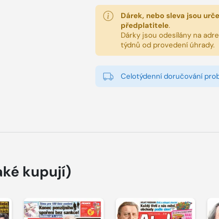
Dárek, nebo sleva jsou urč
předplatitele
.
Dárky jsou odesílány na adres
týdnů od provedení úhrady.
Celotýdenní doručování pro
aké kupují)