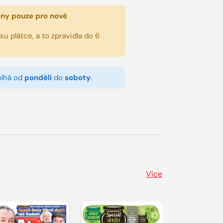
eny pouze pro nové
u plátce, a to zpravidla do 6
bíhá od
pondělí
do
soboty
.
Více