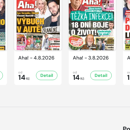
Aha! - 4.8.2026
Aha! - 3.8.2026
A
od
od
o
Detail
Detail
14
14
Kč
Kč
Po