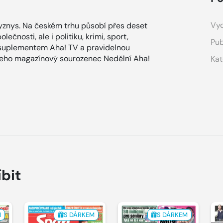
Vyd
znys. Na českém trhu působí přes deset
ečnosti, ale i politiku, krimi, sport,
Pub
 suplementem Aha! TV a pravidelnou
 jeho magazínový sourozenec Nedělní Aha!
Kat
íbit
M
S DÁRKEM
S DÁRKEM