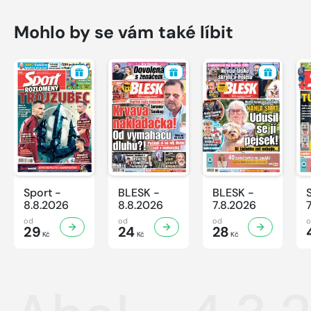
Mohlo by se vám také líbit
Sport -
BLESK -
BLESK -
8.8.2026
8.8.2026
7.8.2026
od
od
od
29
24
28
Kč
Kč
Kč