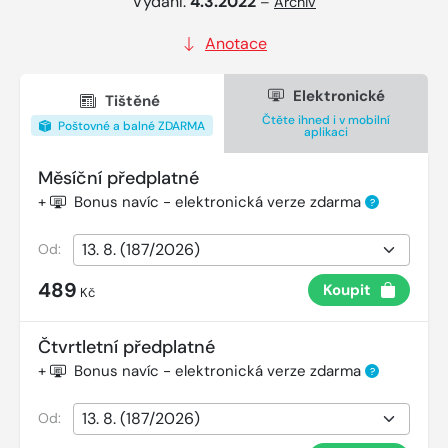
Vydání:
4.3.2022
–
Archiv
Anotace
Elektronické
Tištěné
Čtěte ihned i v mobilní
Poštovné a balné ZDARMA
aplikaci
Měsíční předplatné
+
Bonus navíc - elektronická verze zdarma
?
Od:
489
Koupit
Kč
Čtvrtletní předplatné
+
Bonus navíc - elektronická verze zdarma
?
Od: