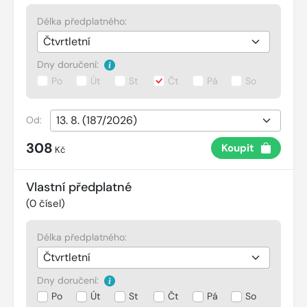
Délka předplatného:
Dny doručení:
Po
Út
St
Čt
Pá
So
Od:
308
Koupit
Kč
Vlastní předplatné
(
0
čísel)
Délka předplatného:
Dny doručení:
Po
Út
St
Čt
Pá
So