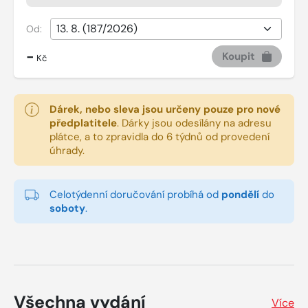
Od:
-
Koupit
Kč
Dárek, nebo sleva jsou určeny pouze pro nové
předplatitele
.
Dárky jsou odesílány na adresu
plátce, a to zpravidla do 6 týdnů od provedení
úhrady.
Celotýdenní doručování probíhá od
pondělí
do
soboty
.
Všechna vydání
Více