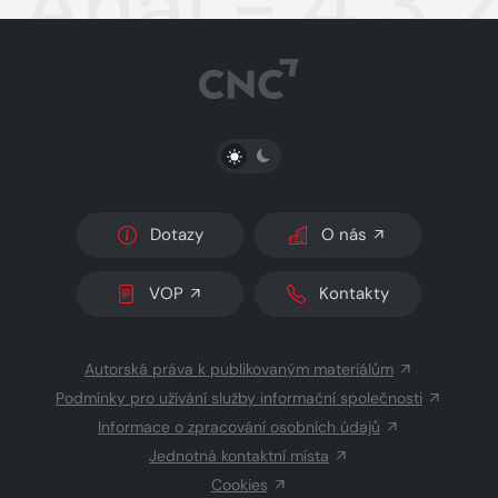
Aha! - 4.3.
PŘEPNOUT SVĚTLÝ/TMAVÝ REŽIM
Dotazy
O nás
VOP
Kontakty
Autorská práva k publikovaným materiálům
Podmínky pro užívání služby informační společnosti
Informace o zpracování osobních údajů
Jednotná kontaktní místa
Cookies