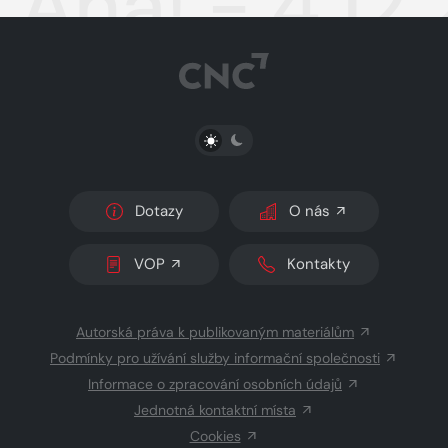
Aha! - 4.12
PŘEPNOUT SVĚTLÝ/TMAVÝ REŽIM
Dotazy
O nás
VOP
Kontakty
Autorská práva k publikovaným materiálům
Podmínky pro užívání služby informační společnosti
Informace o zpracování osobních údajů
Jednotná kontaktní místa
Cookies