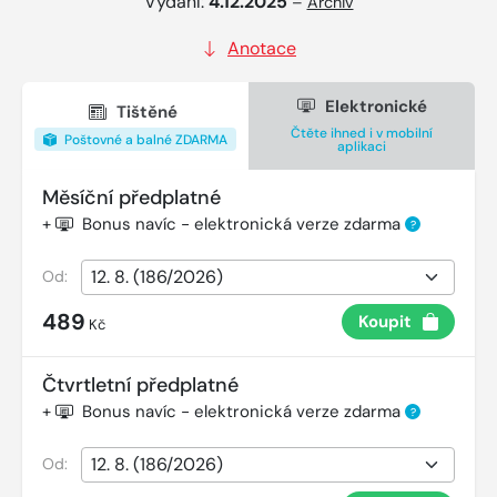
Vydání:
4.12.2025
–
Archiv
Anotace
Elektronické
Tištěné
Čtěte ihned i v mobilní
Poštovné a balné ZDARMA
aplikaci
Měsíční předplatné
+
Bonus navíc - elektronická verze zdarma
?
Od:
489
Koupit
Kč
Čtvrtletní předplatné
+
Bonus navíc - elektronická verze zdarma
?
Od: