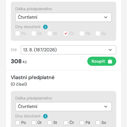
Délka předplatného:
Dny doručení:
Po
Út
St
Čt
Pá
So
Od:
308
Koupit
Kč
Vlastní předplatné
(
0
čísel)
Délka předplatného:
Dny doručení:
Po
Út
St
Čt
Pá
So