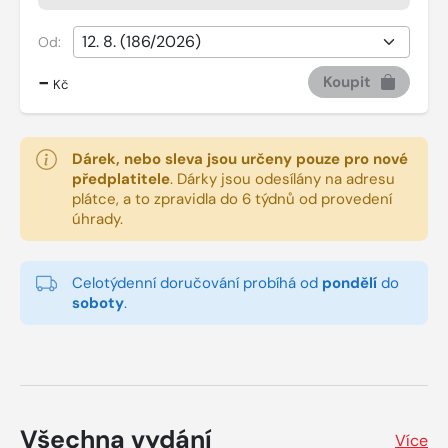
Od:
-
Koupit
Kč
Dárek, nebo sleva jsou určeny pouze pro nové
předplatitele
.
Dárky jsou odesílány na adresu
plátce, a to zpravidla do 6 týdnů od provedení
úhrady.
Celotýdenní doručování probíhá od
pondělí
do
soboty
.
Všechna vydání
Více