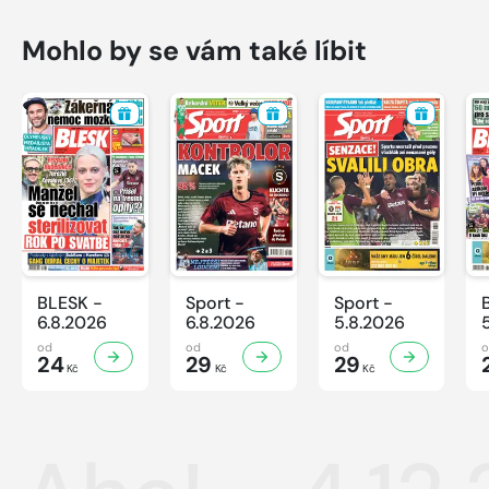
Mohlo by se vám také líbit
BLESK -
Sport -
Sport -
6.8.2026
6.8.2026
5.8.2026
od
od
od
24
29
29
Kč
Kč
Kč