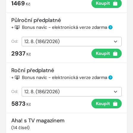
1469
Koupit
Kč
Půlroční předplatné
+
Bonus navíc - elektronická verze zdarma
?
Od:
2937
Koupit
Kč
Roční předplatné
+
Bonus navíc - elektronická verze zdarma
?
Od:
5873
Koupit
Kč
Aha! s TV magazínem
(
14
čísel)