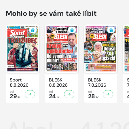
Mohlo by se vám také líbit
Sport -
BLESK -
BLESK -
8.8.2026
8.8.2026
7.8.2026
od
od
od
29
24
28
Kč
Kč
Kč