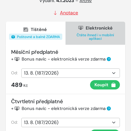
Vydání:
4.1.2023
–
Archiv
Anotace
Elektronické
Tištěné
Čtěte ihned i v mobilní
Poštovné a balné ZDARMA
aplikaci
Měsíční předplatné
+
Bonus navíc - elektronická verze zdarma
?
Od:
489
Koupit
Kč
Čtvrtletní předplatné
+
Bonus navíc - elektronická verze zdarma
?
Od: