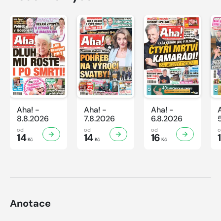
Aha! -
Aha! -
Aha! -
8.8.2026
7.8.2026
6.8.2026
od
od
od
14
14
16
Kč
Kč
Kč
Anotace