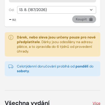
Od:
-
Koupit
Kč
Dárek, nebo sleva jsou určeny pouze pro nové
předplatitele
.
Dárky jsou odesílány na adresu
plátce, a to zpravidla do 6 týdnů od provedení
úhrady.
Celotýdenní doručování probíhá od
pondělí
do
soboty
.
Všechna vydání
Více