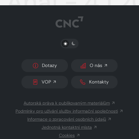
Aha! - 4.1.
PŘEPNOUT SVĚTLÝ/TMAVÝ REŽIM
Dotazy
O nás
VOP
Kontakty
Autorská práva k publikovaným materiálům
Podmínky pro užívání služby informační společnosti
Informace o zpracování osobních údajů
Jednotná kontaktní místa
Cookies