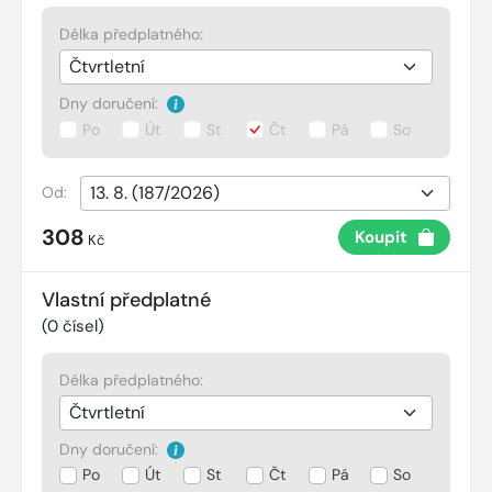
Délka předplatného:
Dny doručení:
Po
Út
St
Čt
Pá
So
Od:
308
Koupit
Kč
Vlastní předplatné
(
0
čísel)
Délka předplatného:
Dny doručení:
Po
Út
St
Čt
Pá
So