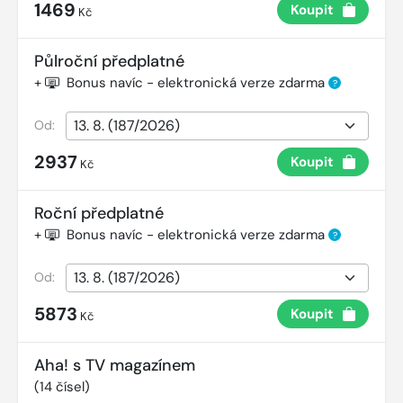
1469
Koupit
Kč
Půlroční předplatné
+
Bonus navíc - elektronická verze zdarma
?
Od:
2937
Koupit
Kč
Roční předplatné
+
Bonus navíc - elektronická verze zdarma
?
Od:
5873
Koupit
Kč
Aha! s TV magazínem
(
14
čísel)