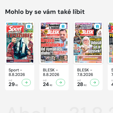
Mohlo by se vám také líbit
Sport -
BLESK -
BLESK -
8.8.2026
8.8.2026
7.8.2026
od
od
od
29
24
28
Kč
Kč
Kč