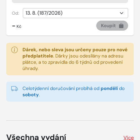
Od:
-
Koupit
Kč
Dárek, nebo sleva jsou určeny pouze pro nové
předplatitele
.
Dárky jsou odesílány na adresu
plátce, a to zpravidla do 6 týdnů od provedení
úhrady.
Celotýdenní doručování probíhá od
pondělí
do
soboty
.
Všechna vydání
Více