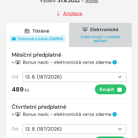
Vydání:
31.8.2022
–
Archiv
Anotace
Elektronické
Tištěné
Čtěte ihned i v mobilní
Poštovné a balné ZDARMA
aplikaci
Měsíční předplatné
+
Bonus navíc - elektronická verze zdarma
?
Od:
489
Koupit
Kč
Čtvrtletní předplatné
+
Bonus navíc - elektronická verze zdarma
?
Od: