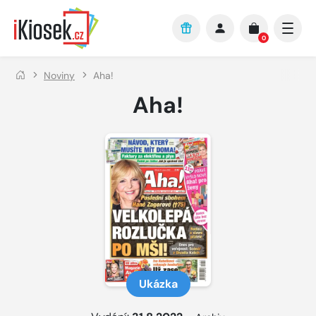
Přejít na hlavní obsah
0
Noviny
Aha!
Aha!
Ukázka