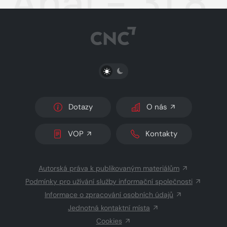
Aha! - 31.8
PŘEPNOUT SVĚTLÝ/TMAVÝ REŽIM
Dotazy
O nás
VOP
Kontakty
Autorská práva k publikovaným materiálům
Podmínky pro užívání služby informační společnosti
Informace o zpracování osobních údajů
Jednotná kontaktní místa
Cookies