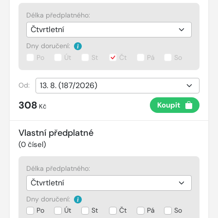
Délka předplatného:
Dny doručení:
Po
Út
St
Čt
Pá
So
Od:
308
Koupit
Kč
Vlastní předplatné
(
0
čísel)
Délka předplatného:
Dny doručení:
Po
Út
St
Čt
Pá
So