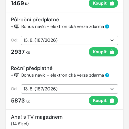
1469
Koupit
Kč
Půlroční předplatné
+
Bonus navíc - elektronická verze zdarma
?
Od:
2937
Koupit
Kč
Roční předplatné
+
Bonus navíc - elektronická verze zdarma
?
Od:
5873
Koupit
Kč
Aha! s TV magazínem
(
14
čísel)