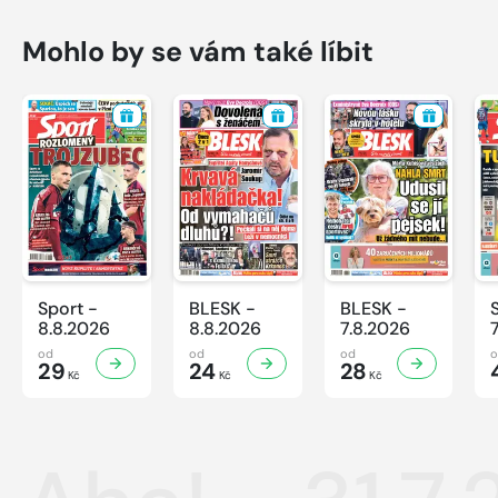
Mohlo by se vám také líbit
Sport -
BLESK -
BLESK -
8.8.2026
8.8.2026
7.8.2026
od
od
od
29
24
28
Kč
Kč
Kč