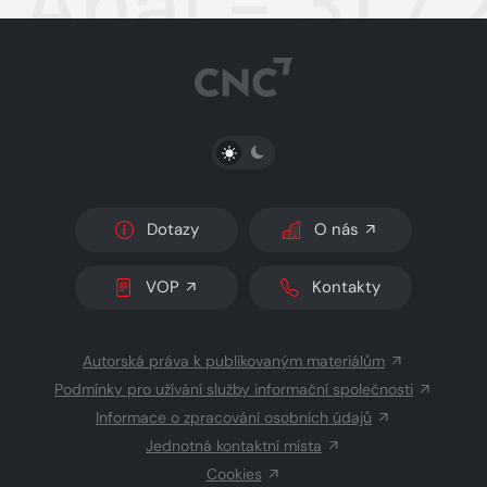
Aha! - 31.7
PŘEPNOUT SVĚTLÝ/TMAVÝ REŽIM
Dotazy
O nás
VOP
Kontakty
Autorská práva k publikovaným materiálům
Podmínky pro užívání služby informační společnosti
Informace o zpracování osobních údajů
Jednotná kontaktní místa
Cookies