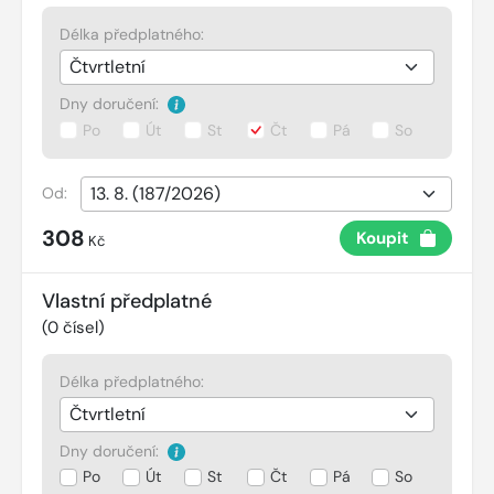
Délka předplatného:
Dny doručení:
Po
Út
St
Čt
Pá
So
Od:
308
Koupit
Kč
Vlastní předplatné
(
0
čísel)
Délka předplatného:
Dny doručení:
Po
Út
St
Čt
Pá
So