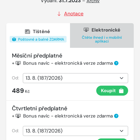
Vydání:
31.7.2023
–
Archiv
Anotace
Elektronické
Tištěné
Čtěte ihned i v mobilní
Poštovné a balné ZDARMA
aplikaci
Měsíční předplatné
+
Bonus navíc - elektronická verze zdarma
?
Od:
489
Koupit
Kč
Čtvrtletní předplatné
+
Bonus navíc - elektronická verze zdarma
?
Od: