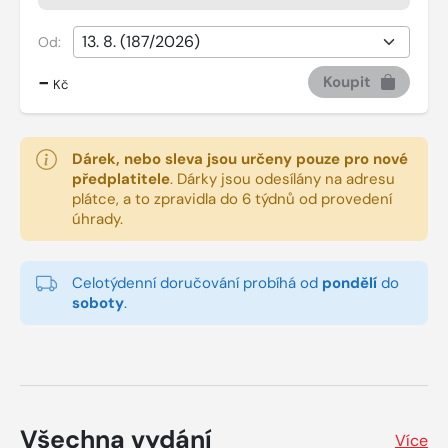
Od:
-
Koupit
Kč
Dárek, nebo sleva jsou určeny pouze pro nové
předplatitele
.
Dárky jsou odesílány na adresu
plátce, a to zpravidla do 6 týdnů od provedení
úhrady.
Celotýdenní doručování probíhá od
pondělí
do
soboty
.
Všechna vydání
Více