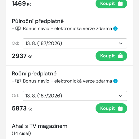
1469
Koupit
Kč
Půlroční předplatné
+
Bonus navíc - elektronická verze zdarma
?
Od:
2937
Koupit
Kč
Roční předplatné
+
Bonus navíc - elektronická verze zdarma
?
Od:
5873
Koupit
Kč
Aha! s TV magazínem
(
14
čísel)