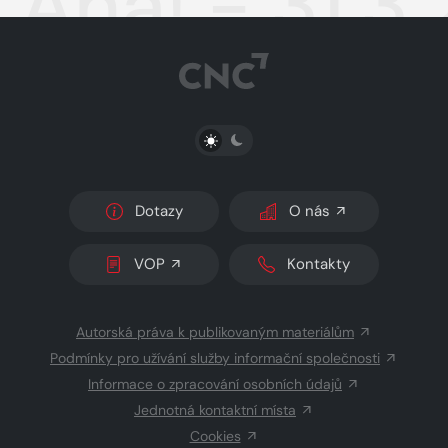
Aha! - 31.3
PŘEPNOUT SVĚTLÝ/TMAVÝ REŽIM
Dotazy
O nás
VOP
Kontakty
Autorská práva k publikovaným materiálům
Podmínky pro užívání služby informační společnosti
Informace o zpracování osobních údajů
Jednotná kontaktní místa
Cookies