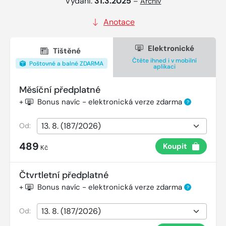
Vydání:
31.3.2025
–
Archiv
Anotace
Elektronické
Tištěné
Čtěte ihned i v mobilní
Poštovné a balné ZDARMA
aplikaci
Měsíční předplatné
+
Bonus navíc - elektronická verze zdarma
?
Od:
489
Koupit
Kč
Čtvrtletní předplatné
+
Bonus navíc - elektronická verze zdarma
?
Od: