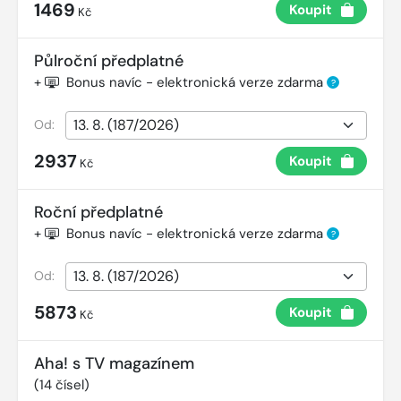
1469
Koupit
Kč
Půlroční předplatné
+
Bonus navíc - elektronická verze zdarma
?
Od:
2937
Koupit
Kč
Roční předplatné
+
Bonus navíc - elektronická verze zdarma
?
Od:
5873
Koupit
Kč
Aha! s TV magazínem
(
14
čísel)