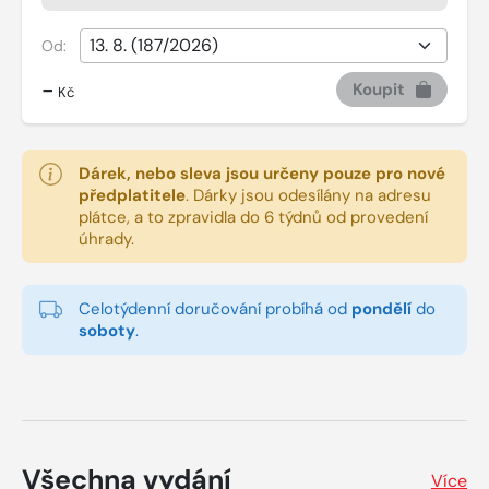
Od:
-
Koupit
Kč
Dárek, nebo sleva jsou určeny pouze pro nové
předplatitele
.
Dárky jsou odesílány na adresu
plátce, a to zpravidla do 6 týdnů od provedení
úhrady.
Celotýdenní doručování probíhá od
pondělí
do
soboty
.
Všechna vydání
Více