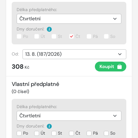
Délka předplatného:
Dny doručení:
Po
Út
St
Čt
Pá
So
Od:
308
Koupit
Kč
Vlastní předplatné
(
0
čísel)
Délka předplatného:
Dny doručení:
Po
Út
St
Čt
Pá
So