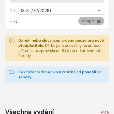
Od:
-
Koupit
Kč
Dárek, nebo sleva jsou určeny pouze pro nové
předplatitele
.
Dárky jsou odesílány na adresu
plátce, a to zpravidla do 6 týdnů od provedení
úhrady.
Celotýdenní doručování probíhá od
pondělí
do
soboty
.
Všechna vydání
Více