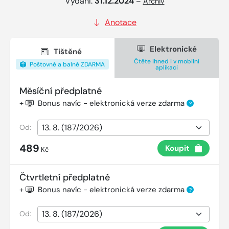
Vydání:
31.12.2024
–
Archiv
Anotace
Elektronické
Tištěné
Čtěte ihned i v mobilní
Poštovné a balné ZDARMA
aplikaci
Měsíční předplatné
+
Bonus navíc - elektronická verze zdarma
?
Od:
489
Koupit
Kč
Čtvrtletní předplatné
+
Bonus navíc - elektronická verze zdarma
?
Od: