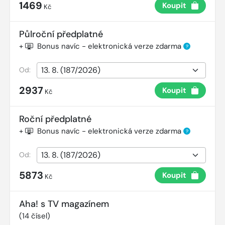
1469
Koupit
Kč
Půlroční předplatné
+
Bonus navíc - elektronická verze zdarma
?
Od:
2937
Koupit
Kč
Roční předplatné
+
Bonus navíc - elektronická verze zdarma
?
Od:
5873
Koupit
Kč
Aha! s TV magazínem
(
14
čísel)