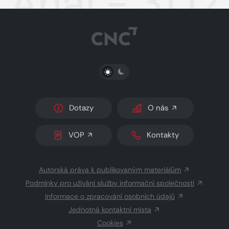
Aha! - 31.1
PŘEPNOUT SVĚTLÝ/TMAVÝ REŽIM
Dotazy
O nás
VOP
Kontakty
Autorská práva k publikovaným materiálům
Podmínky pro užívání služby informační společnosti
Informace o zpracování osobních údajů
Jednotná kontaktní místa
Cookies