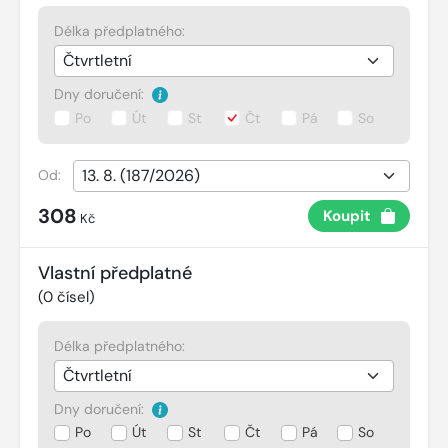
Délka předplatného:
Dny doručení:
Po
Út
St
Čt
Pá
So
Od:
308
Koupit
Kč
Vlastní předplatné
(
0
čísel)
Délka předplatného:
Dny doručení:
Po
Út
St
Čt
Pá
So