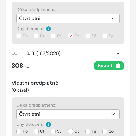
Délka předplatného:
Dny doručení:
Po
Út
St
Čt
Pá
So
Od:
308
Koupit
Kč
Vlastní předplatné
(
0
čísel)
Délka předplatného:
Dny doručení:
Po
Út
St
Čt
Pá
So