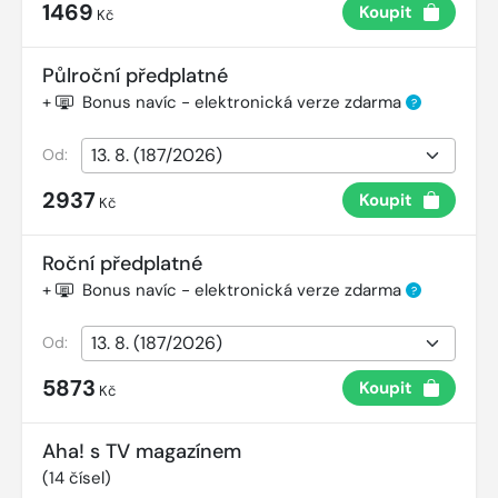
1469
Koupit
Kč
Půlroční předplatné
+
Bonus navíc - elektronická verze zdarma
?
Od:
2937
Koupit
Kč
Roční předplatné
+
Bonus navíc - elektronická verze zdarma
?
Od:
5873
Koupit
Kč
Aha! s TV magazínem
(
14
čísel)