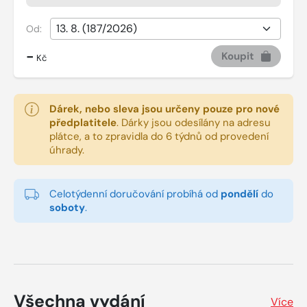
Od:
-
Koupit
Kč
Dárek, nebo sleva jsou určeny pouze pro nové
předplatitele
.
Dárky jsou odesílány na adresu
plátce, a to zpravidla do 6 týdnů od provedení
úhrady.
Celotýdenní doručování probíhá od
pondělí
do
soboty
.
Všechna vydání
Více