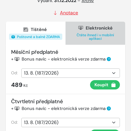
Vydání:
31.12.2022
–
Archiv
Anotace
Elektronické
Tištěné
Čtěte ihned i v mobilní
Poštovné a balné ZDARMA
aplikaci
Měsíční předplatné
+
Bonus navíc - elektronická verze zdarma
?
Od:
489
Koupit
Kč
Čtvrtletní předplatné
+
Bonus navíc - elektronická verze zdarma
?
Od: