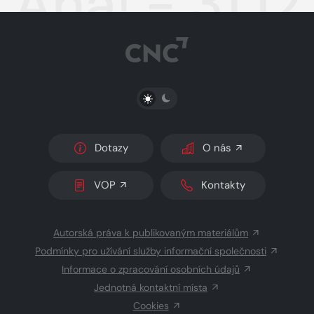
Aha! - 31.1
PŘEPNOUT SVĚTLÝ/TMAVÝ REŽIM
Dotazy
O nás
VOP
Kontakty
Autorská práva k publikovaným materiálům
Podmínky pro užívání služby informační společnosti
Informace o zpracování osobních údajů
Jednotná kontaktní místa
Cookies