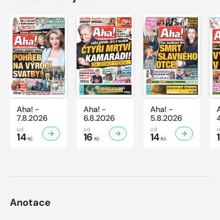
Aha! -
Aha! -
Aha! -
7.8.2026
6.8.2026
5.8.2026
od
od
od
14
16
14
Kč
Kč
Kč
Anotace