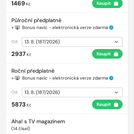
1469
Koupit
Kč
Půlroční předplatné
+
Bonus navíc - elektronická verze zdarma
?
Od:
2937
Koupit
Kč
Roční předplatné
+
Bonus navíc - elektronická verze zdarma
?
Od:
5873
Koupit
Kč
Aha! s TV magazínem
(
14
čísel)