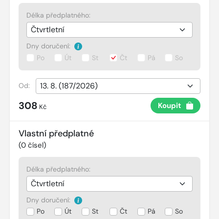
Délka předplatného:
Dny doručení:
Po
Út
St
Čt
Pá
So
Od:
308
Koupit
Kč
Vlastní předplatné
(
0
čísel)
Délka předplatného:
Dny doručení:
Po
Út
St
Čt
Pá
So