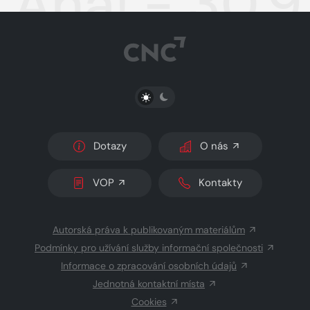
Aha! - 30.9
PŘEPNOUT SVĚTLÝ/TMAVÝ REŽIM
Dotazy
O nás
VOP
Kontakty
Autorská práva k publikovaným materiálům
Podmínky pro užívání služby informační společnosti
Informace o zpracování osobních údajů
Jednotná kontaktní místa
Cookies