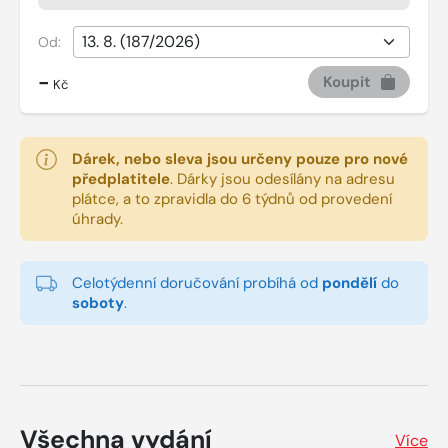
Od:
-
Koupit
Kč
Dárek, nebo sleva jsou určeny pouze pro nové
předplatitele
.
Dárky jsou odesílány na adresu
plátce, a to zpravidla do 6 týdnů od provedení
úhrady.
Celotýdenní doručování probíhá od
pondělí
do
soboty
.
Všechna vydání
Více