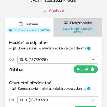
Vydání:
30.9.2022
–
Archiv
Anotace
Elektronické
Tištěné
Čtěte ihned i v mobilní
Poštovné a balné ZDARMA
aplikaci
Měsíční předplatné
+
Bonus navíc - elektronická verze zdarma
?
Od:
489
Koupit
Kč
Čtvrtletní předplatné
+
Bonus navíc - elektronická verze zdarma
?
Od: