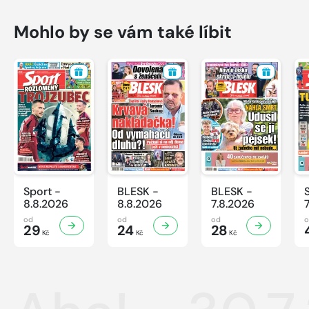
Mohlo by se vám také líbit
Sport -
BLESK -
BLESK -
8.8.2026
8.8.2026
7.8.2026
od
od
od
29
24
28
Kč
Kč
Kč