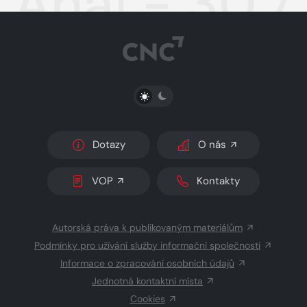
Aha! - 30.7
PŘEPNOUT SVĚTLÝ/TMAVÝ REŽIM
Dotazy
O nás
VOP
Kontakty
Autorská práva k publikovaným materiálům
Podmínky pro užívání služby informační společnosti
Informace o zpracování osobních údajů
Jednotná kontaktní místa
Cookies