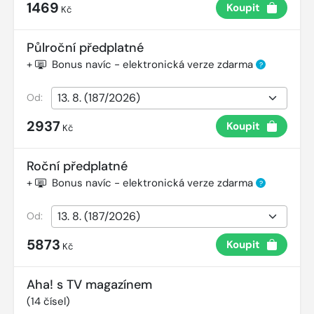
1469
Koupit
Kč
Půlroční předplatné
+
Bonus navíc - elektronická verze zdarma
?
Od:
2937
Koupit
Kč
Roční předplatné
+
Bonus navíc - elektronická verze zdarma
?
Od:
5873
Koupit
Kč
Aha! s TV magazínem
(
14
čísel)