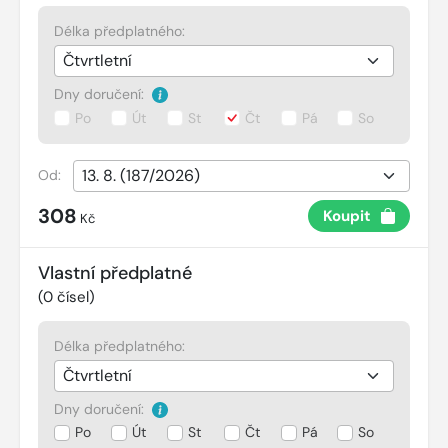
Délka předplatného:
Dny doručení:
Po
Út
St
Čt
Pá
So
Od:
308
Koupit
Kč
Vlastní předplatné
(
0
čísel)
Délka předplatného:
Dny doručení:
Po
Út
St
Čt
Pá
So