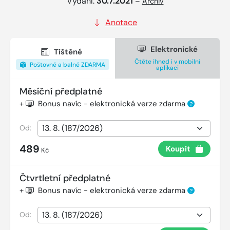
Vydání:
30.7.2021
–
Archiv
Anotace
Elektronické
Tištěné
Čtěte ihned i v mobilní
Poštovné a balné ZDARMA
aplikaci
Měsíční předplatné
+
Bonus navíc - elektronická verze zdarma
?
Od:
489
Koupit
Kč
Čtvrtletní předplatné
+
Bonus navíc - elektronická verze zdarma
?
Od: