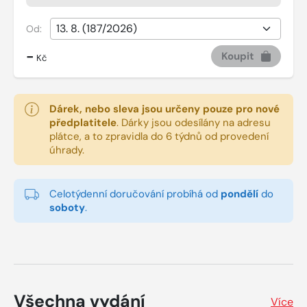
Od:
-
Koupit
Kč
Dárek, nebo sleva jsou určeny pouze pro nové
předplatitele
.
Dárky jsou odesílány na adresu
plátce, a to zpravidla do 6 týdnů od provedení
úhrady.
Celotýdenní doručování probíhá od
pondělí
do
soboty
.
Všechna vydání
Více