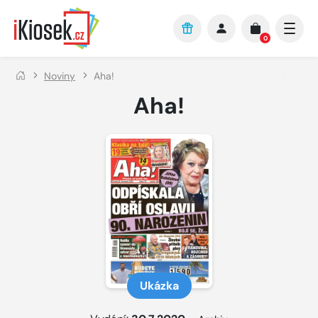
Přejít na hlavní obsah
0
Noviny
Aha!
Aha!
Ukázka