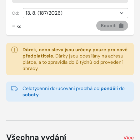
Od:
-
Koupit
Kč
Dárek, nebo sleva jsou určeny pouze pro nové
předplatitele
.
Dárky jsou odesílány na adresu
plátce, a to zpravidla do 6 týdnů od provedení
úhrady.
Celotýdenní doručování probíhá od
pondělí
do
soboty
.
Všechna vydání
Více