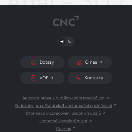
Aha! - 30.7
PŘEPNOUT SVĚTLÝ/TMAVÝ REŽIM
Dotazy
O nás
VOP
Kontakty
Autorská práva k publikovaným materiálům
Podmínky pro užívání služby informační společnosti
Informace o zpracování osobních údajů
Jednotná kontaktní místa
Cookies