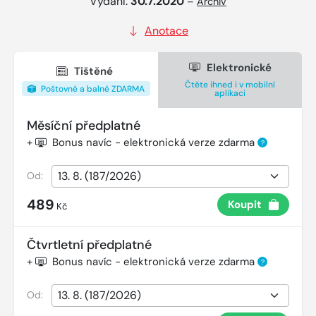
Vydání:
30.7.2020
–
Archiv
Anotace
Elektronické
Tištěné
Čtěte ihned i v mobilní
Poštovné a balné ZDARMA
aplikaci
Měsíční předplatné
+
Bonus navíc - elektronická verze zdarma
?
Od:
489
Koupit
Kč
Čtvrtletní předplatné
+
Bonus navíc - elektronická verze zdarma
?
Od: