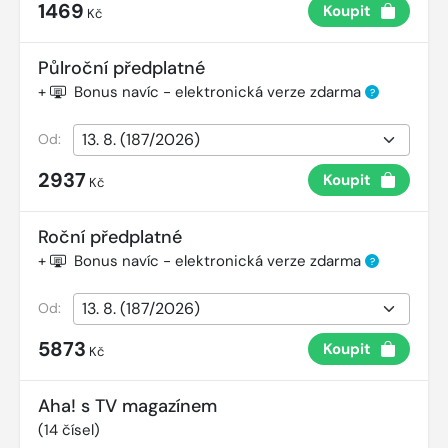
1469
Koupit
Kč
Půlroční předplatné
+
Bonus navíc - elektronická verze zdarma
?
Od:
2937
Koupit
Kč
Roční předplatné
+
Bonus navíc - elektronická verze zdarma
?
Od:
5873
Koupit
Kč
Aha! s TV magazínem
(
14
čísel)