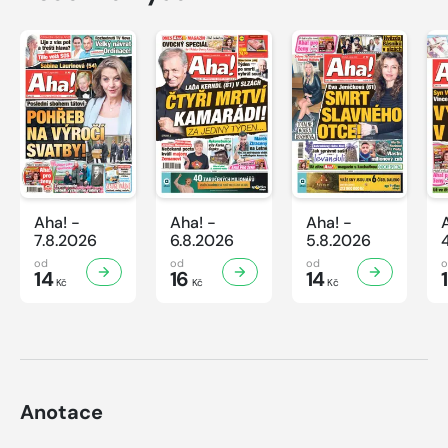
Aha! -
Aha! -
Aha! -
7.8.2026
6.8.2026
5.8.2026
od
od
od
14
16
14
Kč
Kč
Kč
Anotace