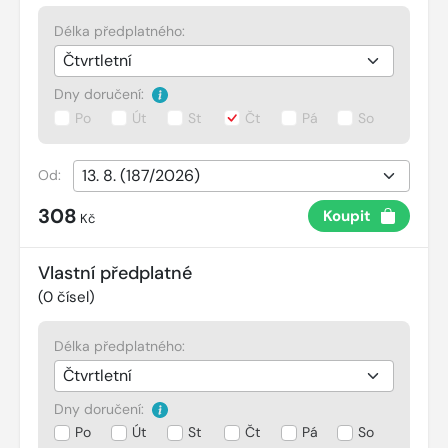
Délka předplatného:
Dny doručení:
Po
Út
St
Čt
Pá
So
Od:
308
Koupit
Kč
Vlastní předplatné
(
0
čísel)
Délka předplatného:
Dny doručení:
Po
Út
St
Čt
Pá
So