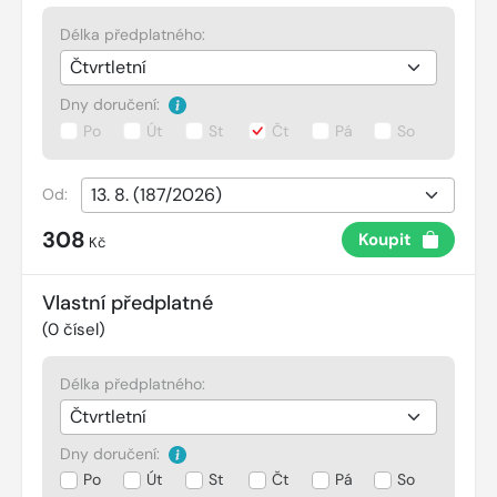
Délka předplatného:
Dny doručení:
Po
Út
St
Čt
Pá
So
Od:
308
Koupit
Kč
Vlastní předplatné
(
0
čísel)
Délka předplatného:
Dny doručení:
Po
Út
St
Čt
Pá
So