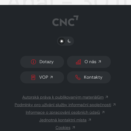
Aha! - 30.11
PŘEPNOUT SVĚTLÝ/TMAVÝ REŽIM
Dotazy
O nás
VOP
Kontakty
Autorská práva k publikovaným materiálům
Podmínky pro užívání služby informační společnosti
Informace o zpracování osobních údajů
Jednotná kontaktní místa
Cookies