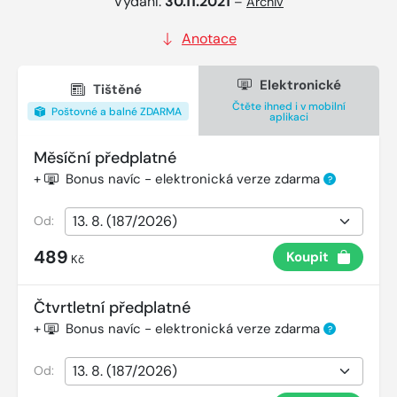
Vydání:
30.11.2021
–
Archiv
Anotace
Elektronické
Tištěné
Čtěte ihned i v mobilní
Poštovné a balné ZDARMA
aplikaci
Měsíční předplatné
+
Bonus navíc - elektronická verze zdarma
?
Od:
489
Koupit
Kč
Čtvrtletní předplatné
+
Bonus navíc - elektronická verze zdarma
?
Od: