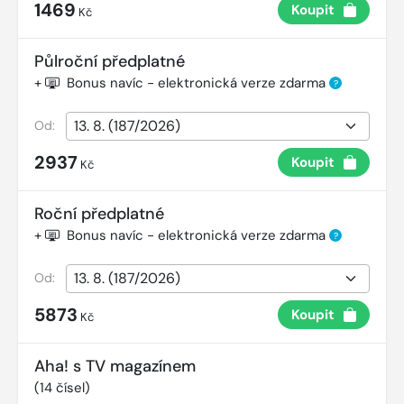
1469
Koupit
Kč
Půlroční předplatné
+
Bonus navíc - elektronická verze zdarma
?
Od:
2937
Koupit
Kč
Roční předplatné
+
Bonus navíc - elektronická verze zdarma
?
Od:
5873
Koupit
Kč
Aha! s TV magazínem
(
14
čísel)