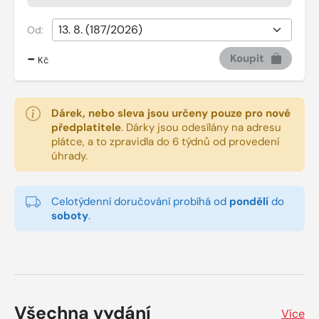
Od:
-
Koupit
Kč
Dárek, nebo sleva jsou určeny pouze pro nové
předplatitele
.
Dárky jsou odesílány na adresu
plátce, a to zpravidla do 6 týdnů od provedení
úhrady.
Celotýdenní doručování probíhá od
pondělí
do
soboty
.
Všechna vydání
Více