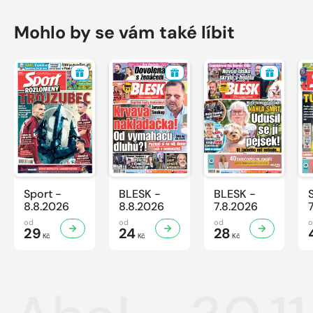
Mohlo by se vám také líbit
Sport -
BLESK -
BLESK -
8.8.2026
8.8.2026
7.8.2026
od
od
od
29
24
28
Kč
Kč
Kč