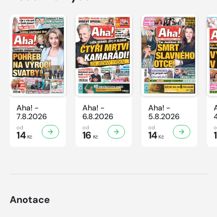
Aha! -
Aha! -
Aha! -
7.8.2026
6.8.2026
5.8.2026
od
od
od
14
16
14
Kč
Kč
Kč
Anotace