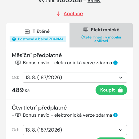
Vydání:
30.10.2025
–
Archiv
Anotace
Elektronické
Tištěné
Čtěte ihned i v mobilní
Poštovné a balné ZDARMA
aplikaci
Měsíční předplatné
+
Bonus navíc - elektronická verze zdarma
?
Od:
489
Koupit
Kč
Čtvrtletní předplatné
+
Bonus navíc - elektronická verze zdarma
?
Od: