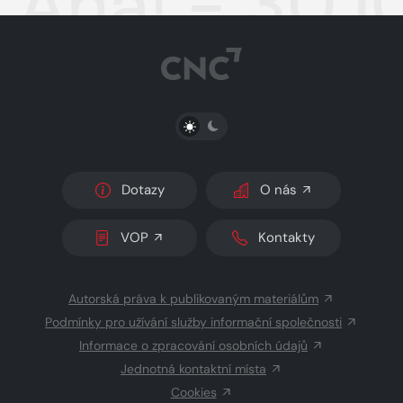
Aha! - 30.1
PŘEPNOUT SVĚTLÝ/TMAVÝ REŽIM
Dotazy
O nás
VOP
Kontakty
Autorská práva k publikovaným materiálům
Podmínky pro užívání služby informační společnosti
Informace o zpracování osobních údajů
Jednotná kontaktní místa
Cookies