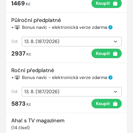
1469
Koupit
Kč
Půlroční předplatné
+
Bonus navíc - elektronická verze zdarma
?
Od:
2937
Koupit
Kč
Roční předplatné
+
Bonus navíc - elektronická verze zdarma
?
Od:
5873
Koupit
Kč
Aha! s TV magazínem
(
14
čísel)