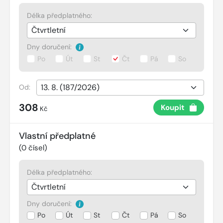
Délka předplatného:
Dny doručení:
Po
Út
St
Čt
Pá
So
Od:
308
Koupit
Kč
Vlastní předplatné
(
0
čísel)
Délka předplatného:
Dny doručení:
Po
Út
St
Čt
Pá
So