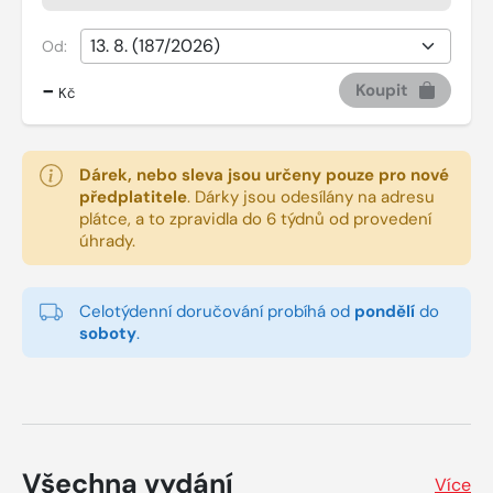
Od:
-
Koupit
Kč
Dárek, nebo sleva jsou určeny pouze pro nové
předplatitele
.
Dárky jsou odesílány na adresu
plátce, a to zpravidla do 6 týdnů od provedení
úhrady.
Celotýdenní doručování probíhá od
pondělí
do
soboty
.
Všechna vydání
Více