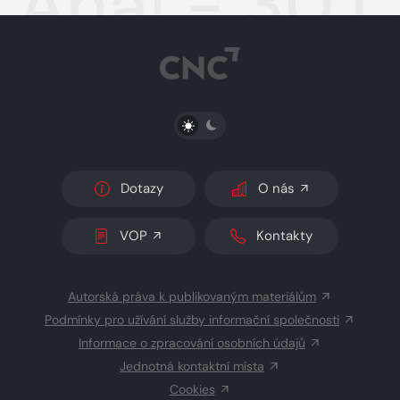
Aha! - 30.1
PŘEPNOUT SVĚTLÝ/TMAVÝ REŽIM
Dotazy
O nás
VOP
Kontakty
Autorská práva k publikovaným materiálům
Podmínky pro užívání služby informační společnosti
Informace o zpracování osobních údajů
Jednotná kontaktní místa
Cookies