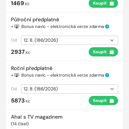
1469
Koupit
Kč
Půlroční předplatné
+
Bonus navíc - elektronická verze zdarma
?
Od:
2937
Koupit
Kč
Roční předplatné
+
Bonus navíc - elektronická verze zdarma
?
Od:
5873
Koupit
Kč
Aha! s TV magazínem
(
14
čísel)