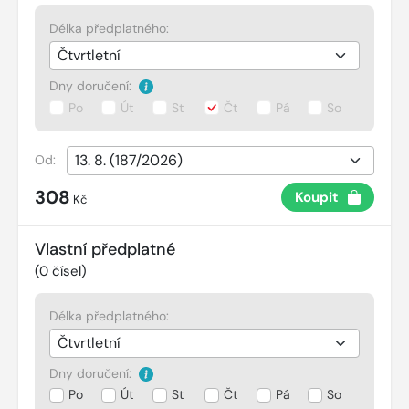
Délka předplatného:
Dny doručení:
Po
Út
St
Čt
Pá
So
Od:
308
Koupit
Kč
Vlastní předplatné
(
0
čísel)
Délka předplatného:
Dny doručení:
Po
Út
St
Čt
Pá
So