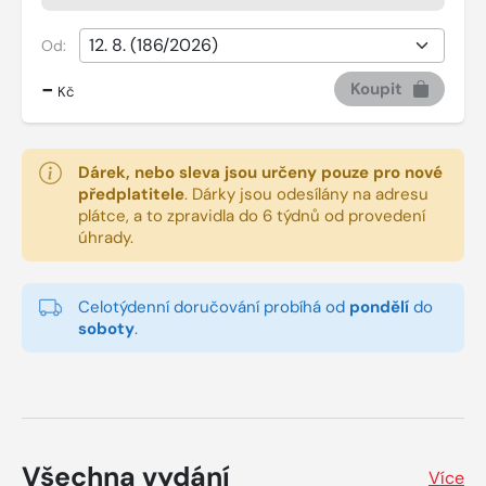
Od:
-
Koupit
Kč
Dárek, nebo sleva jsou určeny pouze pro nové
předplatitele
.
Dárky jsou odesílány na adresu
plátce, a to zpravidla do 6 týdnů od provedení
úhrady.
Celotýdenní doručování probíhá od
pondělí
do
soboty
.
Všechna vydání
Více