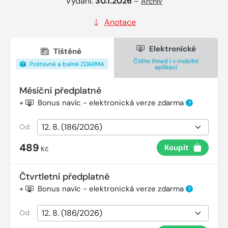
Vydání:
30.1.2026
–
Archiv
Anotace
Elektronické
Tištěné
Čtěte ihned i v mobilní
Poštovné a balné ZDARMA
aplikaci
Měsíční předplatné
+
Bonus navíc - elektronická verze zdarma
?
Od:
489
Koupit
Kč
Čtvrtletní předplatné
+
Bonus navíc - elektronická verze zdarma
?
Od: