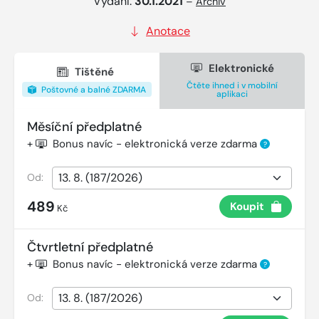
Vydání:
30.1.2021
–
Archiv
Anotace
Elektronické
Tištěné
Čtěte ihned i v mobilní
Poštovné a balné ZDARMA
aplikaci
Měsíční předplatné
+
Bonus navíc - elektronická verze zdarma
?
Od:
489
Koupit
Kč
Čtvrtletní předplatné
+
Bonus navíc - elektronická verze zdarma
?
Od: