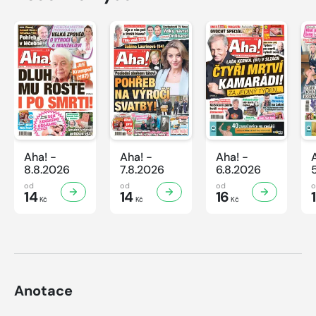
Aha! -
Aha! -
Aha! -
8.8.2026
7.8.2026
6.8.2026
od
od
od
14
14
16
Kč
Kč
Kč
Anotace