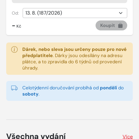
Od:
-
Koupit
Kč
Dárek, nebo sleva jsou určeny pouze pro nové
předplatitele
.
Dárky jsou odesílány na adresu
plátce, a to zpravidla do 6 týdnů od provedení
úhrady.
Celotýdenní doručování probíhá od
pondělí
do
soboty
.
Všechna vydání
Více