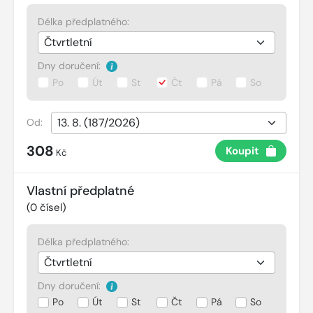
Délka předplatného:
Dny doručení:
Po
Út
St
Čt
Pá
So
Od:
308
Koupit
Kč
Vlastní předplatné
(
0
čísel)
Délka předplatného:
Dny doručení:
Po
Út
St
Čt
Pá
So