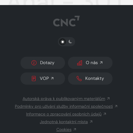
Aha! - 30.1
PŘEPNOUT SVĚTLÝ/TMAVÝ REŽIM
Dotazy
O nás
VOP
Kontakty
Autorská práva k publikovaným materiálům
Podmínky pro užívání služby informační společnosti
Informace o zpracování osobních údajů
Jednotná kontaktní místa
Cookies