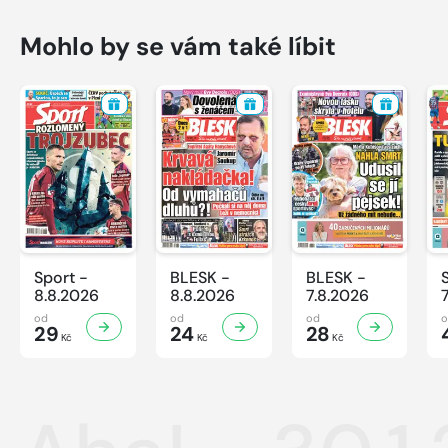
Mohlo by se vám také líbit
Sport -
BLESK -
BLESK -
8.8.2026
8.8.2026
7.8.2026
od
od
od
29
24
28
Kč
Kč
Kč