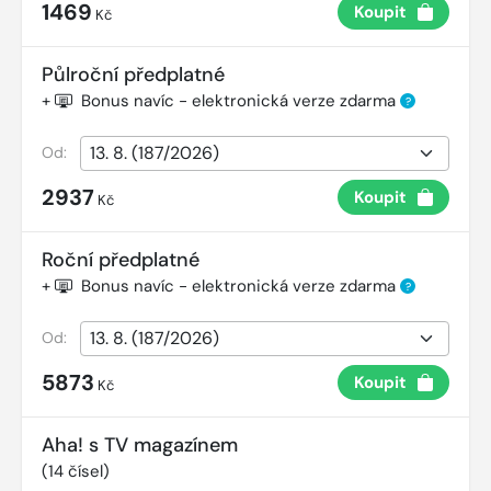
1469
Koupit
Kč
Půlroční předplatné
+
Bonus navíc - elektronická verze zdarma
?
Od:
2937
Koupit
Kč
Roční předplatné
+
Bonus navíc - elektronická verze zdarma
?
Od:
5873
Koupit
Kč
Aha! s TV magazínem
(
14
čísel)