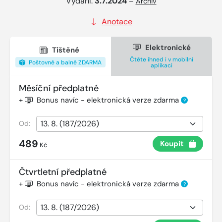
Vydání:
3.7.2024
–
Archiv
Anotace
Elektronické
Tištěné
Čtěte ihned i v mobilní
Poštovné a balné ZDARMA
aplikaci
Měsíční předplatné
+
Bonus navíc - elektronická verze zdarma
?
Od:
489
Koupit
Kč
Čtvrtletní předplatné
+
Bonus navíc - elektronická verze zdarma
?
Od: