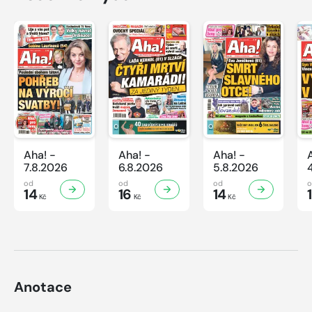
Aha! -
Aha! -
Aha! -
7.8.2026
6.8.2026
5.8.2026
od
od
od
14
16
14
Kč
Kč
Kč
Anotace