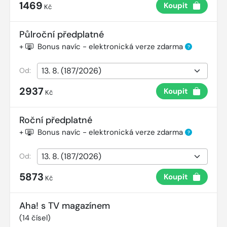
1469
Koupit
Kč
Půlroční předplatné
+
Bonus navíc - elektronická verze zdarma
?
Od:
2937
Koupit
Kč
Roční předplatné
+
Bonus navíc - elektronická verze zdarma
?
Od:
5873
Koupit
Kč
Aha! s TV magazínem
(
14
čísel)