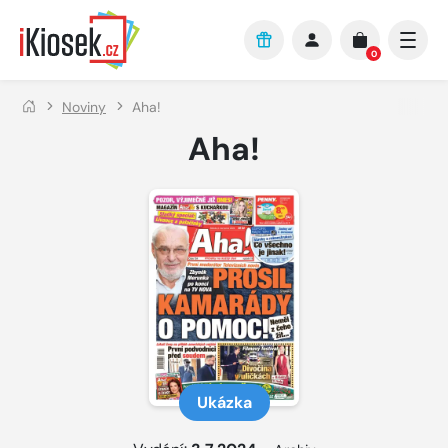
Přejít na hlavní obsah
0
Noviny
Aha!
Aha!
Ukázka