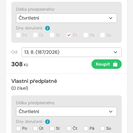
Délka předplatného:
Dny doručení:
Po
Út
St
Čt
Pá
So
Od:
308
Koupit
Kč
Vlastní předplatné
(
0
čísel)
Délka předplatného:
Dny doručení:
Po
Út
St
Čt
Pá
So