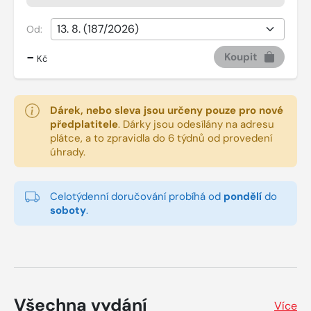
Od:
-
Koupit
Kč
Dárek, nebo sleva jsou určeny pouze pro nové
předplatitele
.
Dárky jsou odesílány na adresu
plátce, a to zpravidla do 6 týdnů od provedení
úhrady.
Celotýdenní doručování probíhá od
pondělí
do
soboty
.
Všechna vydání
Více