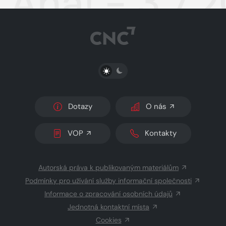
Aha! - 3.7.
PŘEPNOUT SVĚTLÝ/TMAVÝ REŽIM
Dotazy
O nás
VOP
Kontakty
Autorská práva k publikovaným materiálům
Podmínky pro užívání služby informační společnosti
Informace o zpracování osobních údajů
Jednotná kontaktní místa
Cookies