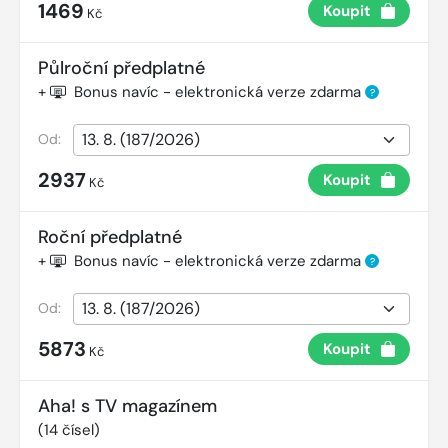
1469
Koupit
Kč
Půlroční předplatné
+
Bonus navíc - elektronická verze zdarma
?
Od:
2937
Koupit
Kč
Roční předplatné
+
Bonus navíc - elektronická verze zdarma
?
Od:
5873
Koupit
Kč
Aha! s TV magazínem
(
14
čísel)