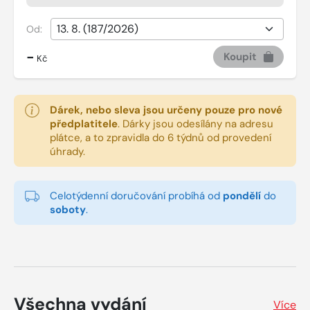
Od:
-
Koupit
Kč
Dárek, nebo sleva jsou určeny pouze pro nové
předplatitele
.
Dárky jsou odesílány na adresu
plátce, a to zpravidla do 6 týdnů od provedení
úhrady.
Celotýdenní doručování probíhá od
pondělí
do
soboty
.
Všechna vydání
Více