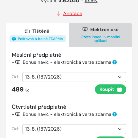
Vydání:
3.6.2020
–
Archiv
Anotace
Elektronické
Tištěné
Čtěte ihned i v mobilní
Poštovné a balné ZDARMA
aplikaci
Měsíční předplatné
+
Bonus navíc - elektronická verze zdarma
?
Od:
489
Koupit
Kč
Čtvrtletní předplatné
+
Bonus navíc - elektronická verze zdarma
?
Od: