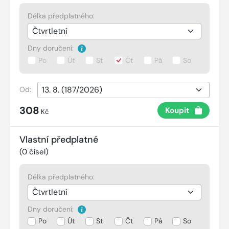
Délka předplatného:
Dny doručení:
Po
Út
St
Čt
Pá
So
Od:
308
Koupit
Kč
Vlastní předplatné
(
0
čísel)
Délka předplatného:
Dny doručení:
Po
Út
St
Čt
Pá
So