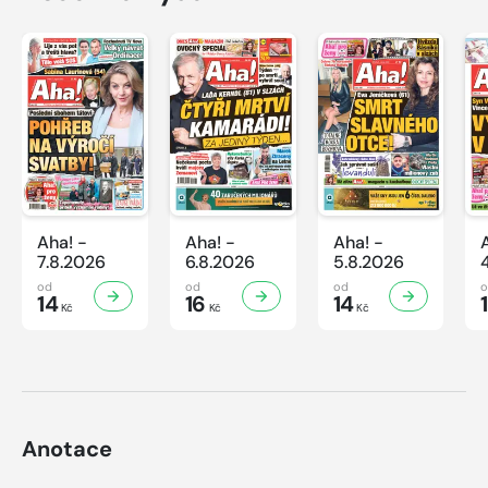
Aha! -
Aha! -
Aha! -
7.8.2026
6.8.2026
5.8.2026
od
od
od
14
16
14
Kč
Kč
Kč
Anotace