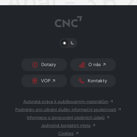
Aha! - 3.6.
PŘEPNOUT SVĚTLÝ/TMAVÝ REŽIM
Dotazy
O nás
VOP
Kontakty
Autorská práva k publikovaným materiálům
Podmínky pro užívání služby informační společnosti
Informace o zpracování osobních údajů
Jednotná kontaktní místa
Cookies