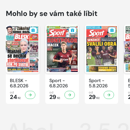
Mohlo by se vám také líbit
BLESK -
Sport -
Sport -
6.8.2026
6.8.2026
5.8.2026
od
od
od
24
29
29
Kč
Kč
Kč