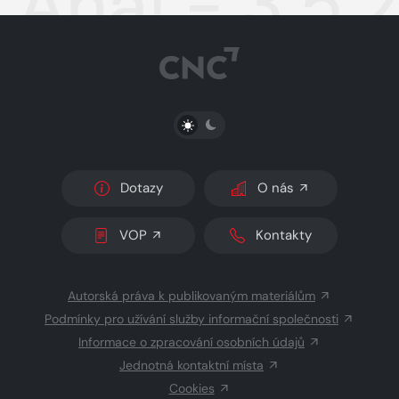
Aha! - 3.5.
PŘEPNOUT SVĚTLÝ/TMAVÝ REŽIM
Dotazy
O nás
VOP
Kontakty
Autorská práva k publikovaným materiálům
Podmínky pro užívání služby informační společnosti
Informace o zpracování osobních údajů
Jednotná kontaktní místa
Cookies