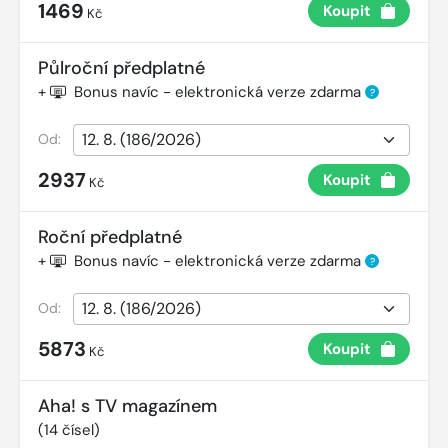
1469
Koupit
Kč
Půlroční předplatné
+
Bonus navíc - elektronická verze zdarma
?
Od:
2937
Koupit
Kč
Roční předplatné
+
Bonus navíc - elektronická verze zdarma
?
Od:
5873
Koupit
Kč
Aha! s TV magazínem
(
14
čísel)