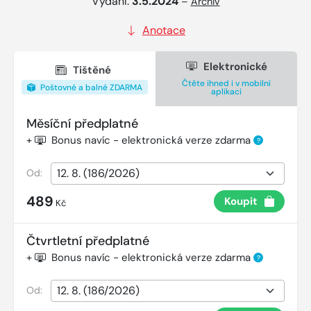
Vydání:
3.5.2024
–
Archiv
Anotace
Elektronické
Tištěné
Čtěte ihned i v mobilní
Poštovné a balné ZDARMA
aplikaci
Měsíční předplatné
+
Bonus navíc - elektronická verze zdarma
?
Od:
489
Koupit
Kč
Čtvrtletní předplatné
+
Bonus navíc - elektronická verze zdarma
?
Od: