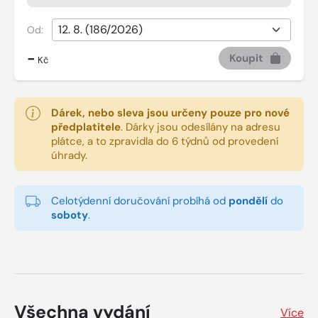
Od:
-
Koupit
Kč
Dárek, nebo sleva jsou určeny pouze pro nové
předplatitele
.
Dárky jsou odesílány na adresu
plátce, a to zpravidla do 6 týdnů od provedení
úhrady.
Celotýdenní doručování probíhá od
pondělí
do
soboty
.
Všechna vydání
Více