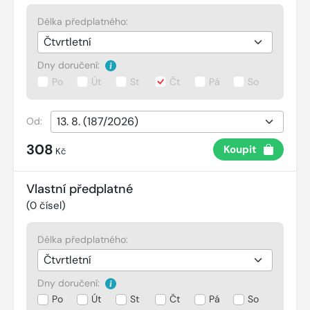
Délka předplatného:
Dny doručení:
Po
Út
St
Čt
Pá
So
Od:
308
Koupit
Kč
Vlastní předplatné
(
0
čísel)
Délka předplatného:
Dny doručení:
Po
Út
St
Čt
Pá
So