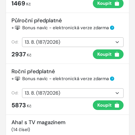
1469
Koupit
Kč
Půlroční předplatné
+
Bonus navíc - elektronická verze zdarma
?
Od:
2937
Koupit
Kč
Roční předplatné
+
Bonus navíc - elektronická verze zdarma
?
Od:
5873
Koupit
Kč
Aha! s TV magazínem
(
14
čísel)