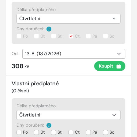
Délka předplatného:
Dny doručení:
Po
Út
St
Čt
Pá
So
Od:
308
Koupit
Kč
Vlastní předplatné
(
0
čísel)
Délka předplatného:
Dny doručení:
Po
Út
St
Čt
Pá
So