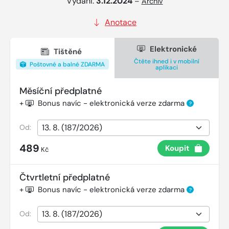
Vydání:
3.12.2024
–
Archiv
Anotace
Elektronické
Tištěné
Čtěte ihned i v mobilní
Poštovné a balné ZDARMA
aplikaci
Měsíční předplatné
+
Bonus navíc - elektronická verze zdarma
?
Od:
489
Koupit
Kč
Čtvrtletní předplatné
+
Bonus navíc - elektronická verze zdarma
?
Od: