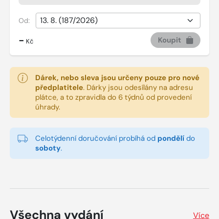
Od:
-
Koupit
Kč
Dárek, nebo sleva jsou určeny pouze pro nové
předplatitele
.
Dárky jsou odesílány na adresu
plátce, a to zpravidla do 6 týdnů od provedení
úhrady.
Celotýdenní doručování probíhá od
pondělí
do
soboty
.
Všechna vydání
Více