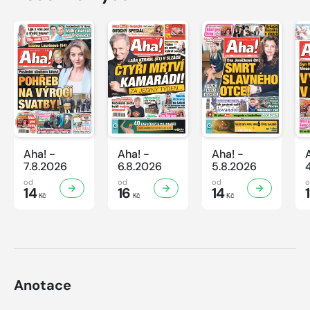
Aha! -
Aha! -
Aha! -
7.8.2026
6.8.2026
5.8.2026
od
od
od
14
16
14
Kč
Kč
Kč
Anotace