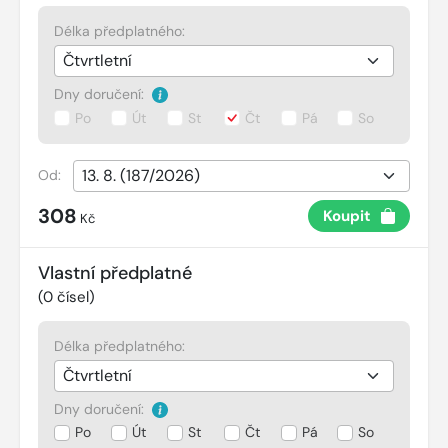
Délka předplatného:
Dny doručení:
Po
Út
St
Čt
Pá
So
Od:
308
Koupit
Kč
Vlastní předplatné
(
0
čísel)
Délka předplatného:
Dny doručení:
Po
Út
St
Čt
Pá
So