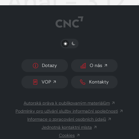
Aha! - 3.12
PŘEPNOUT SVĚTLÝ/TMAVÝ REŽIM
Dotazy
O nás
VOP
Kontakty
Autorská práva k publikovaným materiálům
Podmínky pro užívání služby informační společnosti
Informace o zpracování osobních údajů
Jednotná kontaktní místa
Cookies