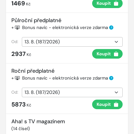
1469
Koupit
Kč
Půlroční předplatné
+
Bonus navíc - elektronická verze zdarma
?
Od:
2937
Koupit
Kč
Roční předplatné
+
Bonus navíc - elektronická verze zdarma
?
Od:
5873
Koupit
Kč
Aha! s TV magazínem
(
14
čísel)