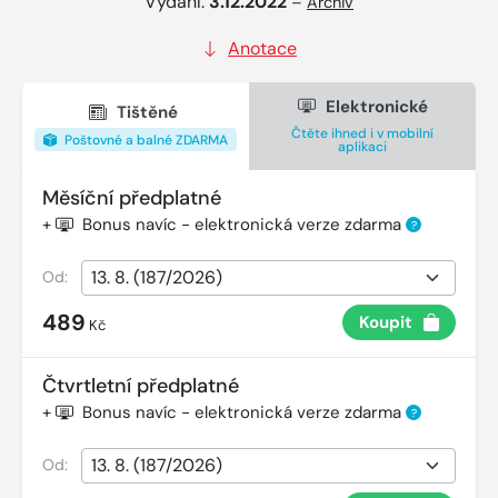
Vydání:
3.12.2022
–
Archiv
Anotace
Elektronické
Tištěné
Čtěte ihned i v mobilní
Poštovné a balné ZDARMA
aplikaci
Měsíční předplatné
+
Bonus navíc - elektronická verze zdarma
?
Od:
489
Koupit
Kč
Čtvrtletní předplatné
+
Bonus navíc - elektronická verze zdarma
?
Od: