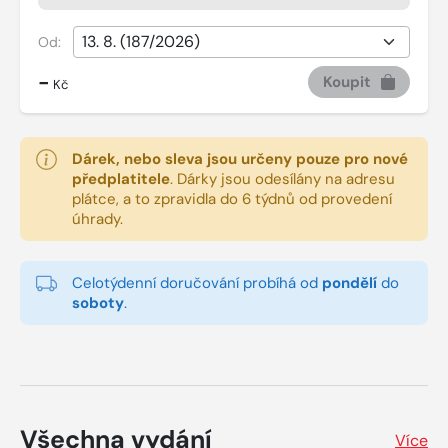
Od:
-
Koupit
Kč
Dárek, nebo sleva jsou určeny pouze pro nové
předplatitele
.
Dárky jsou odesílány na adresu
plátce, a to zpravidla do 6 týdnů od provedení
úhrady.
Celotýdenní doručování probíhá od
pondělí
do
soboty
.
Všechna vydání
Více