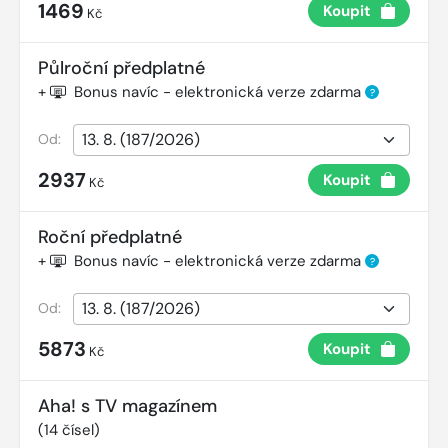
1469
Koupit
Kč
Půlroční předplatné
+
Bonus navíc - elektronická verze zdarma
?
Od:
2937
Koupit
Kč
Roční předplatné
+
Bonus navíc - elektronická verze zdarma
?
Od:
5873
Koupit
Kč
Aha! s TV magazínem
(
14
čísel)