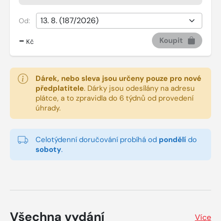
Od:
-
Koupit
Kč
Dárek, nebo sleva jsou určeny pouze pro nové
předplatitele
.
Dárky jsou odesílány na adresu
plátce, a to zpravidla do 6 týdnů od provedení
úhrady.
Celotýdenní doručování probíhá od
pondělí
do
soboty
.
Všechna vydání
Více