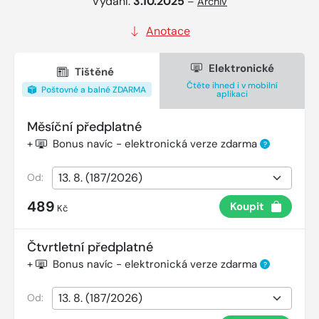
Vydání:
3.10.2025
–
Archiv
Anotace
Elektronické
Tištěné
Čtěte ihned i v mobilní
Poštovné a balné ZDARMA
aplikaci
Měsíční předplatné
+
Bonus navíc - elektronická verze zdarma
?
Od:
489
Koupit
Kč
Čtvrtletní předplatné
+
Bonus navíc - elektronická verze zdarma
?
Od: