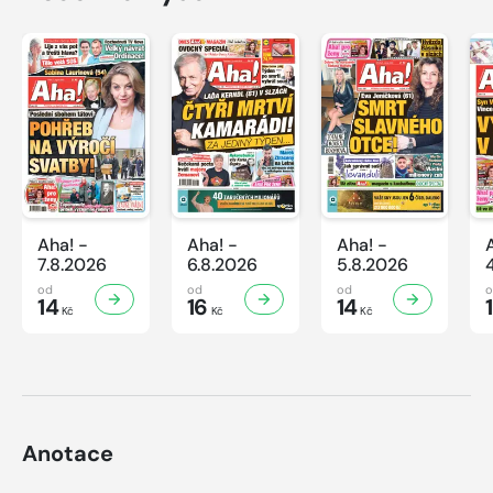
Aha! -
Aha! -
Aha! -
7.8.2026
6.8.2026
5.8.2026
od
od
od
14
16
14
Kč
Kč
Kč
Anotace