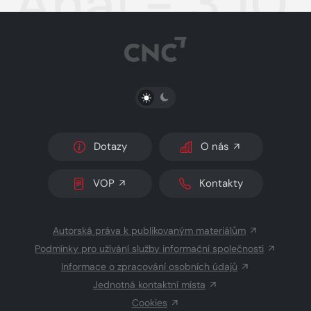
Aha! - 3.10
PŘEPNOUT SVĚTLÝ/TMAVÝ REŽIM
Dotazy
O nás
VOP
Kontakty
Autorská práva k publikovaným materiálům
Podmínky pro užívání služby informační společnosti
Informace o zpracování osobních údajů
Jednotná kontaktní místa
Cookies