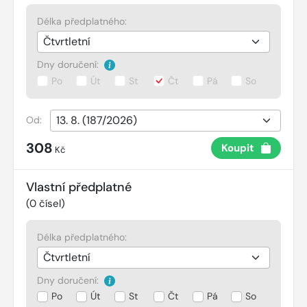
Délka předplatného:
Dny doručení:
Po
Út
St
Čt
Pá
So
Od:
308
Koupit
Kč
Vlastní předplatné
(
0
čísel)
Délka předplatného:
Dny doručení:
Po
Út
St
Čt
Pá
So