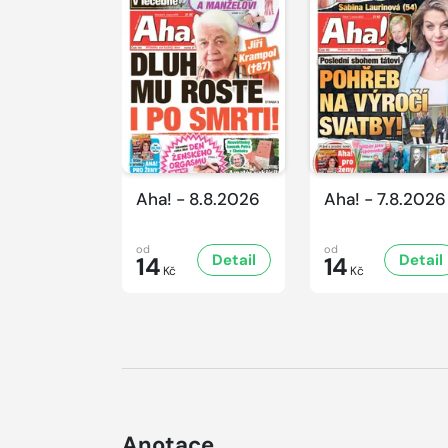
Aha! - 8.8.2026
Aha! - 7.8.2026
od
od
Detail
Detail
14
14
Kč
Kč
Anotace