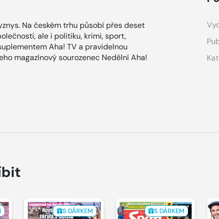
Vyd
znys. Na českém trhu působí přes deset
ečnosti, ale i politiku, krimi, sport,
Pub
 suplementem Aha! TV a pravidelnou
 jeho magazínový sourozenec Nedělní Aha!
Kat
íbit
M
S DÁRKEM
S DÁRKEM