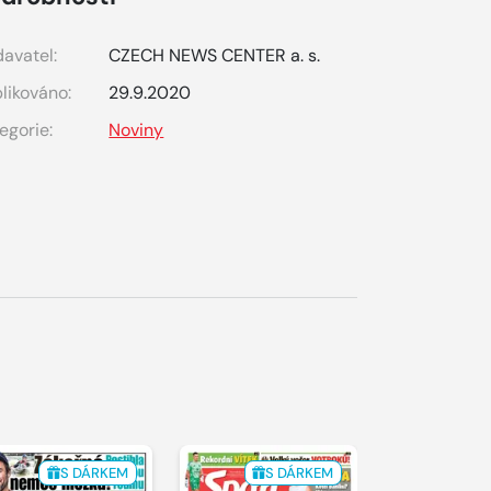
avatel:
CZECH NEWS CENTER a. s.
likováno:
29.9.2020
egorie:
Noviny
S DÁRKEM
S DÁRKEM
S 