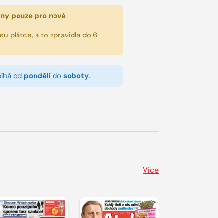
eny pouze pro nové
u plátce, a to zpravidla do 6
bíhá od
pondělí
do
soboty
.
Více