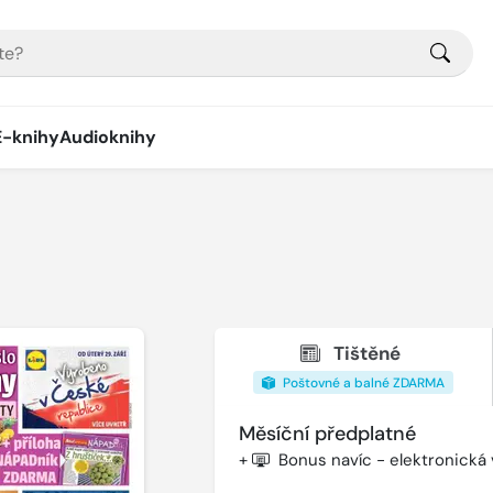
E-knihy
Audioknihy
Tištěné
Poštovné a balné ZDARMA
Měsíční předplatné
+
Bonus navíc - elektronická