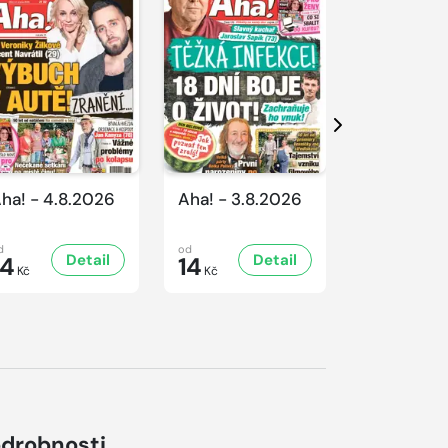
Další
ha! - 4.8.2026
Aha! - 3.8.2026
Aha! - 1.8
d
od
od
Detail
Detail
D
14
14
14
Kč
Kč
Kč
drobnosti