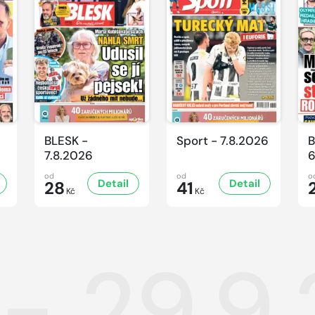
BLESK -
Sport - 7.8.2026
B
7.8.2026
6
od
od
o
Detail
Detail
28
41
Kč
Kč
 - 29.9