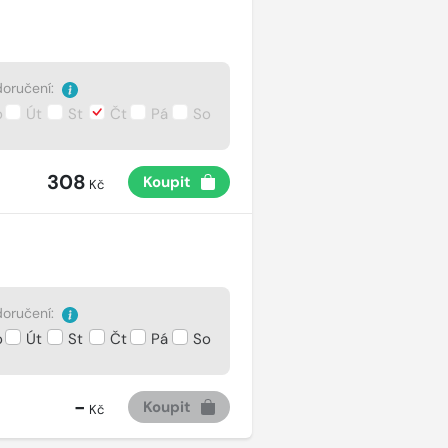
oručení:
o
Út
St
Čt
Pá
So
308
Koupit
Kč
oručení:
o
Út
St
Čt
Pá
So
-
Koupit
Kč