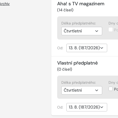
Aha! s TV magazínem
Archiv
(
14
čísel)
Délka předplatného:
Dny d
P
Od:
Vlastní předplatné
(
0
čísel)
Délka předplatného:
Dny d
P
Od: