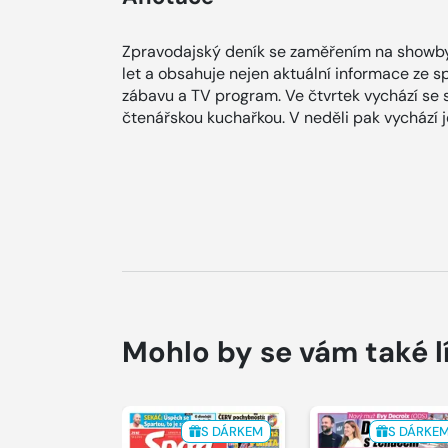
Zpravodajský deník se zaměřením na showby
let a obsahuje nejen aktuální informace ze spol
zábavu a TV program. Ve čtvrtek vychází se
čtenářskou kuchařkou. V neděli pak vychází
Mohlo by se vám také l
S DÁRKEM
S DÁRKE