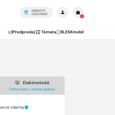
DÁRKOVÝ
CERTIFIKÁT
0
Předprodej
Témata
BLESKmobil
Elektronické
Čtěte ihned i v mobilní aplikaci
 verze zdarma
?