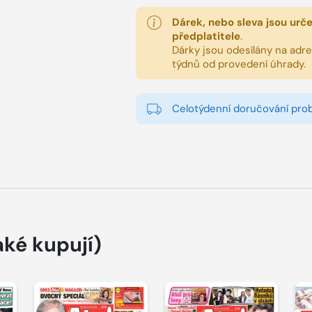
Dárek, nebo sleva jsou urč
předplatitele
.
Dárky jsou odesílány na adres
týdnů od provedení úhrady.
Celotýdenní doručování pro
aké kupují)