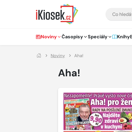
Přejít na hlavní obsah
VYHLEDÁVÁNÍ
Hlavní navigace
Noviny
Časopisy
Speciály
Knihy
Noviny
Aha!
Aha!