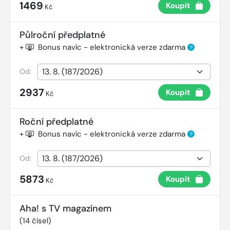
1469
Koupit
Kč
Půlroční předplatné
+
Bonus navíc - elektronická verze zdarma
?
Od:
2937
Koupit
Kč
Roční předplatné
+
Bonus navíc - elektronická verze zdarma
?
Od:
5873
Koupit
Kč
Aha! s TV magazínem
(
14
čísel)