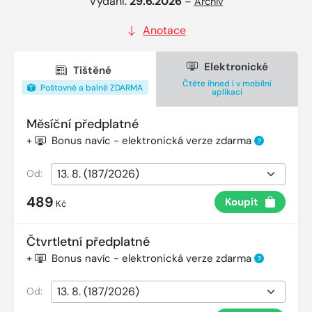
Vydání:
29.6.2026
–
Archiv
Anotace
Elektronické
Tištěné
Čtěte ihned i v mobilní
Poštovné a balné ZDARMA
aplikaci
Měsíční předplatné
+
Bonus navíc - elektronická verze zdarma
?
Od:
489
Koupit
Kč
Čtvrtletní předplatné
+
Bonus navíc - elektronická verze zdarma
?
Od: