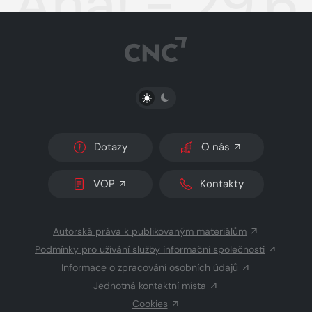
Aha! - 29.6
PŘEPNOUT SVĚTLÝ/TMAVÝ REŽIM
Dotazy
O nás
VOP
Kontakty
Autorská práva k publikovaným materiálům
Podmínky pro užívání služby informační společnosti
Informace o zpracování osobních údajů
Jednotná kontaktní místa
Cookies