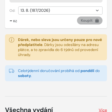
Od:
-
Koupit
Kč
Dárek, nebo sleva jsou určeny pouze pro nové
předplatitele
.
Dárky jsou odesílány na adresu
plátce, a to zpravidla do 6 týdnů od provedení
úhrady.
Celotýdenní doručování probíhá od
pondělí
do
soboty
.
Všechna vydání
Více