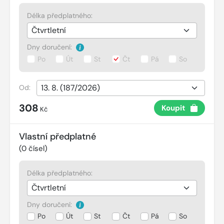
Délka předplatného:
Dny doručení:
Po
Út
St
Čt
Pá
So
Od:
308
Koupit
Kč
Vlastní předplatné
(
0
čísel)
Délka předplatného:
Dny doručení:
Po
Út
St
Čt
Pá
So