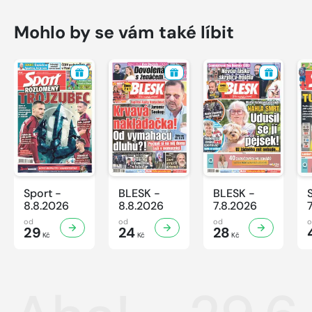
Mohlo by se vám také líbit
Sport -
BLESK -
BLESK -
8.8.2026
8.8.2026
7.8.2026
od
od
od
29
24
28
Kč
Kč
Kč