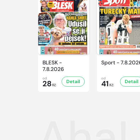
BLESK -
Sport - 7.8.202
7.8.2026
od
od
Detail
Detail
28
41
Kč
Kč
Aha!