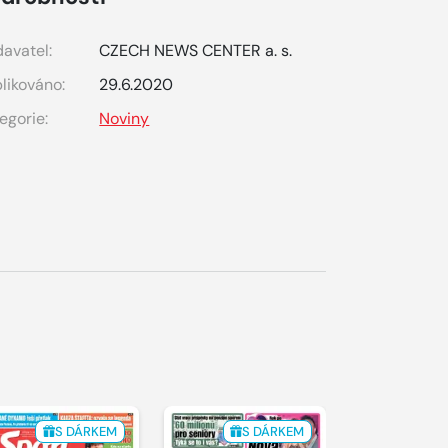
avatel:
CZECH NEWS CENTER a. s.
likováno:
29.6.2020
egorie:
Noviny
S DÁRKEM
S DÁRKEM
S 