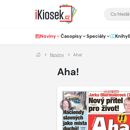
Přejít na hlavní obsah
VYHLEDÁVÁNÍ
Hlavní navigace
Noviny
Časopisy
Speciály
Knihy
Noviny
Aha!
Aha!