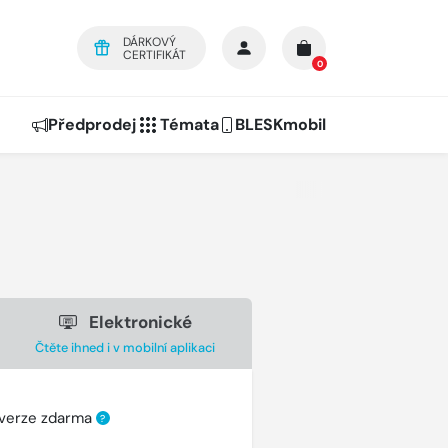
DÁRKOVÝ
CERTIFIKÁT
0
Předprodej
Témata
BLESKmobil
Elektronické
Čtěte ihned i v mobilní aplikaci
 verze zdarma
?