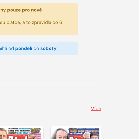
eny pouze pro nové
u plátce, a to zpravidla do 6
bíhá od
pondělí
do
soboty
.
Více