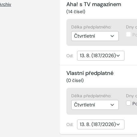
Aha! s TV magazínem
Archiv
(
14
čísel)
Délka předplatného:
Dny d
P
Od:
Vlastní předplatné
(
0
čísel)
Délka předplatného:
Dny d
P
Od: