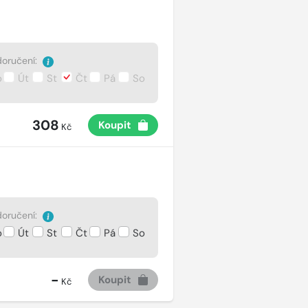
oručení:
o
Út
St
Čt
Pá
So
308
Koupit
Kč
oručení:
o
Út
St
Čt
Pá
So
-
Koupit
Kč