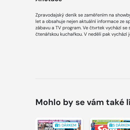
Zpravodajský deník se zaměřením na showby
let a obsahuje nejen aktuální informace ze spol
zábavu a TV program. Ve čtvrtek vychází se
čtenářskou kuchařkou. V neděli pak vychází
Mohlo by se vám také l
S DÁRKEM
S DÁRKE