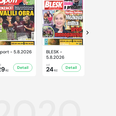
Další
port - 5.8.2026
BLESK -
BLESK -
5.8.2026
4.8.2026
d
od
od
Detail
Detail
D
29
24
24
Kč
Kč
Kč
.2020