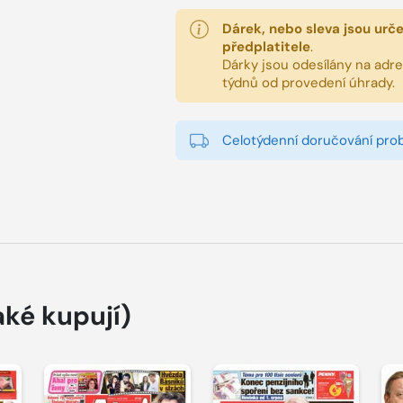
Dárek, nebo sleva jsou urč
předplatitele
.
Dárky jsou odesílány na adres
týdnů od provedení úhrady.
Celotýdenní doručování pro
aké kupují)