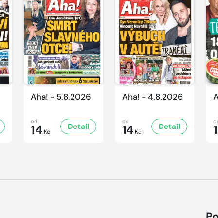
Aha! - 5.8.2026
Aha! - 4.8.2026
A
od
od
o
Detail
Detail
14
14
Kč
Kč
Po