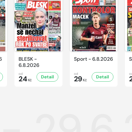
6
BLESK -
Sport - 6.8.2026
S
6.8.2026
od
od
o
Detail
Detail
24
29
Kč
Kč
 - 29.6