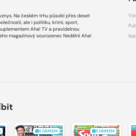
Vyd
znys. Na českém trhu působí přes deset
ečnosti, ale i politiku, krimi, sport,
Pub
 suplementem Aha! TV a pravidelnou
 jeho magazínový sourozenec Nedělní Aha!
Kat
íbit
M
S DÁRKEM
S DÁRKEM