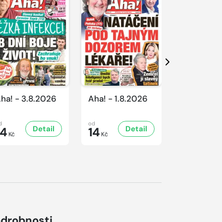
Další
ha! - 3.8.2026
Aha! - 1.8.2026
Aha! - 31.
d
od
od
Detail
Detail
D
14
14
14
Kč
Kč
Kč
drobnosti