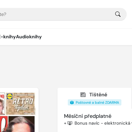
E-knihy
Audioknihy
Tištěné
Poštovné a balné ZDARMA
Měsíční předplatné
+
Bonus navíc - elektronická