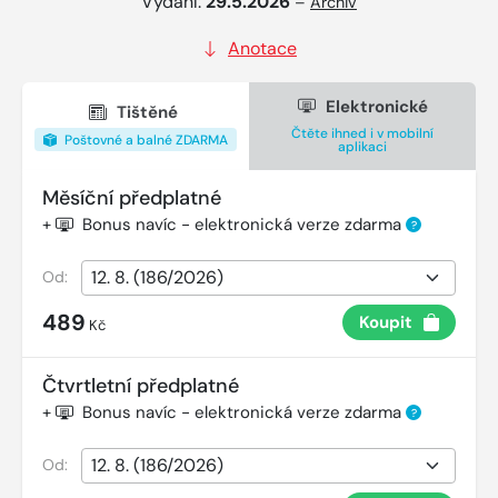
Vydání:
29.5.2026
–
Archiv
Anotace
Elektronické
Tištěné
Čtěte ihned i v mobilní
Poštovné a balné ZDARMA
aplikaci
Měsíční předplatné
+
Bonus navíc - elektronická verze zdarma
?
Od:
489
Koupit
Kč
Čtvrtletní předplatné
+
Bonus navíc - elektronická verze zdarma
?
Od: