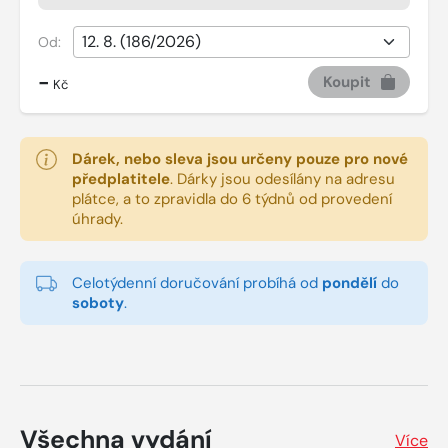
Od:
-
Koupit
Kč
Dárek, nebo sleva jsou určeny pouze pro nové
předplatitele
.
Dárky jsou odesílány na adresu
plátce, a to zpravidla do 6 týdnů od provedení
úhrady.
Celotýdenní doručování probíhá od
pondělí
do
soboty
.
Všechna vydání
Více