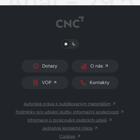
Aha! - 29.5
PŘEPNOUT SVĚTLÝ/TMAVÝ REŽIM
Dotazy
O nás
VOP
Kontakty
Autorská práva k publikovaným materiálům
Podmínky pro užívání služby informační společnosti
Informace o zpracování osobních údajů
Jednotná kontaktní místa
Cookies