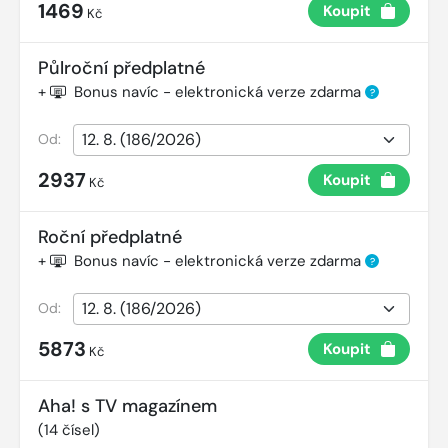
1469
Koupit
Kč
Půlroční předplatné
+
Bonus navíc - elektronická verze zdarma
?
Od:
2937
Koupit
Kč
Roční předplatné
+
Bonus navíc - elektronická verze zdarma
?
Od:
5873
Koupit
Kč
Aha! s TV magazínem
(
14
čísel)