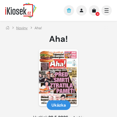
Přejít na hlavní obsah
0
Noviny
Aha!
Aha!
Ukázka