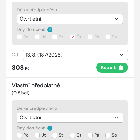
Délka předplatného:
Dny doručení:
Po
Út
St
Čt
Pá
So
Od:
308
Koupit
Kč
Vlastní předplatné
(
0
čísel)
Délka předplatného:
Dny doručení:
Po
Út
St
Čt
Pá
So