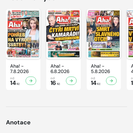
Aha! -
Aha! -
Aha! -
7.8.2026
6.8.2026
5.8.2026
od
od
od
14
16
14
Kč
Kč
Kč
Anotace