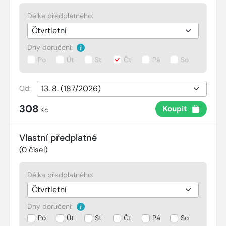
Délka předplatného:
Dny doručení:
Po
Út
St
Čt
Pá
So
Od:
308
Koupit
Kč
Vlastní předplatné
(
0
čísel)
Délka předplatného:
Dny doručení:
Po
Út
St
Čt
Pá
So