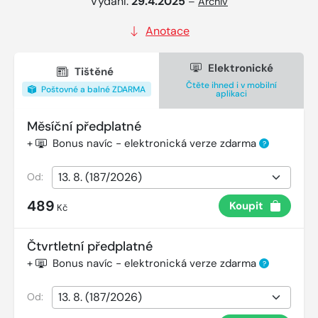
Vydání:
29.4.2025
–
Archiv
Anotace
Elektronické
Tištěné
Čtěte ihned i v mobilní
Poštovné a balné ZDARMA
aplikaci
Měsíční předplatné
+
Bonus navíc - elektronická verze zdarma
?
Od:
489
Koupit
Kč
Čtvrtletní předplatné
+
Bonus navíc - elektronická verze zdarma
?
Od: