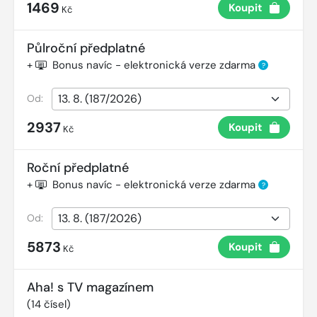
1469
Koupit
Kč
Půlroční předplatné
+
Bonus navíc - elektronická verze zdarma
?
Od:
2937
Koupit
Kč
Roční předplatné
+
Bonus navíc - elektronická verze zdarma
?
Od:
5873
Koupit
Kč
Aha! s TV magazínem
(
14
čísel)