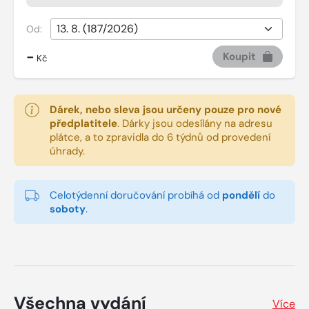
Od:
-
Koupit
Kč
Dárek, nebo sleva jsou určeny pouze pro nové
předplatitele
.
Dárky jsou odesílány na adresu
plátce, a to zpravidla do 6 týdnů od provedení
úhrady.
Celotýdenní doručování probíhá od
pondělí
do
soboty
.
Všechna vydání
Více