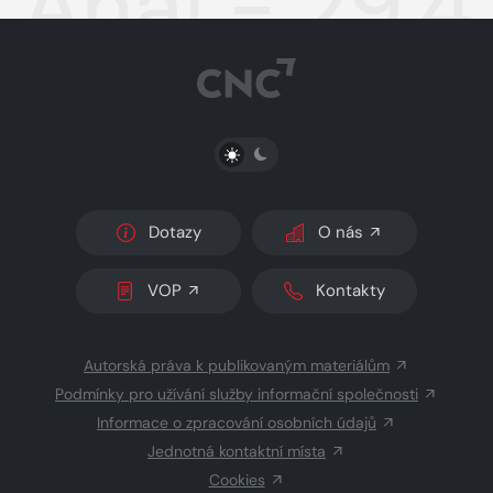
Aha! - 29.4
PŘEPNOUT SVĚTLÝ/TMAVÝ REŽIM
Dotazy
O nás
VOP
Kontakty
Autorská práva k publikovaným materiálům
Podmínky pro užívání služby informační společnosti
Informace o zpracování osobních údajů
Jednotná kontaktní místa
Cookies