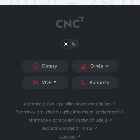
Aha! - 29.1
PŘEPNOUT SVĚTLÝ/TMAVÝ REŽIM
Dotazy
O nás
VOP
Kontakty
Autorská práva k publikovaným materiálům
Podmínky pro užívání služby informační společnosti
Informace o zpracování osobních údajů
Jednotná kontaktní místa
Cookies