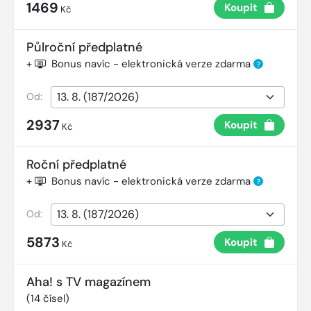
1469
Koupit
Kč
Půlroční předplatné
+
Bonus navíc - elektronická verze zdarma
?
Od:
2937
Koupit
Kč
Roční předplatné
+
Bonus navíc - elektronická verze zdarma
?
Od:
5873
Koupit
Kč
Aha! s TV magazínem
(
14
čísel)