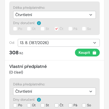
Délka předplatného:
Dny doručení:
Po
Út
St
Čt
Pá
So
Od:
308
Koupit
Kč
Vlastní předplatné
(
0
čísel)
Délka předplatného:
Dny doručení:
Po
Út
St
Čt
Pá
So