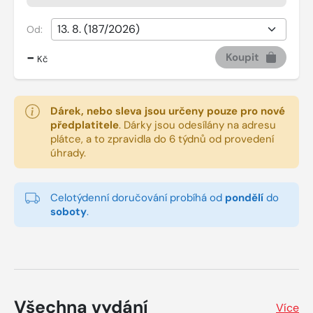
Od:
-
Koupit
Kč
Dárek, nebo sleva jsou určeny pouze pro nové
předplatitele
.
Dárky jsou odesílány na adresu
plátce, a to zpravidla do 6 týdnů od provedení
úhrady.
Celotýdenní doručování probíhá od
pondělí
do
soboty
.
Všechna vydání
Více