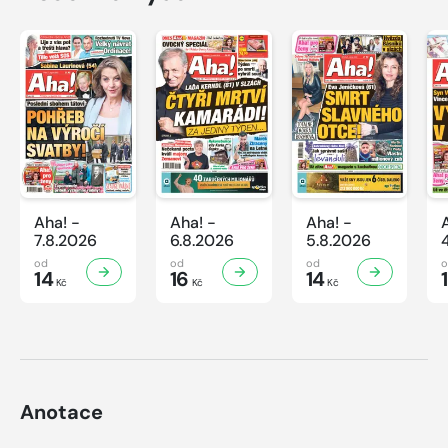
Aha! -
Aha! -
Aha! -
7.8.2026
6.8.2026
5.8.2026
od
od
od
14
16
14
Kč
Kč
Kč
Anotace