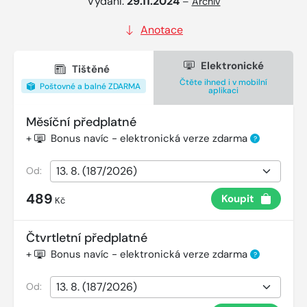
Vydání:
29.11.2024
–
Archiv
Anotace
Elektronické
Tištěné
Čtěte ihned i v mobilní
Poštovné a balné ZDARMA
aplikaci
Měsíční předplatné
+
Bonus navíc - elektronická verze zdarma
?
Od:
489
Koupit
Kč
Čtvrtletní předplatné
+
Bonus navíc - elektronická verze zdarma
?
Od: