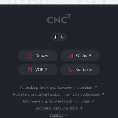
Aha! - 29.1
PŘEPNOUT SVĚTLÝ/TMAVÝ REŽIM
Dotazy
O nás
VOP
Kontakty
Autorská práva k publikovaným materiálům
Podmínky pro užívání služby informační společnosti
Informace o zpracování osobních údajů
Jednotná kontaktní místa
Cookies