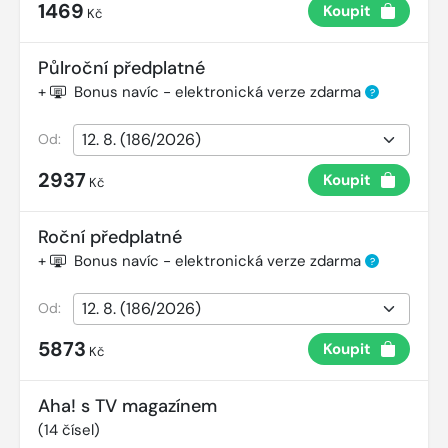
1469
Koupit
Kč
Půlroční předplatné
+
Bonus navíc - elektronická verze zdarma
?
Od:
2937
Koupit
Kč
Roční předplatné
+
Bonus navíc - elektronická verze zdarma
?
Od:
5873
Koupit
Kč
Aha! s TV magazínem
(
14
čísel)