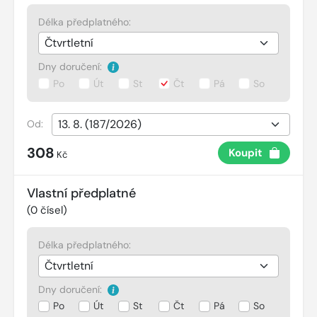
Délka předplatného:
Dny doručení:
Po
Út
St
Čt
Pá
So
Od:
308
Koupit
Kč
Vlastní předplatné
(
0
čísel)
Délka předplatného:
Dny doručení:
Po
Út
St
Čt
Pá
So