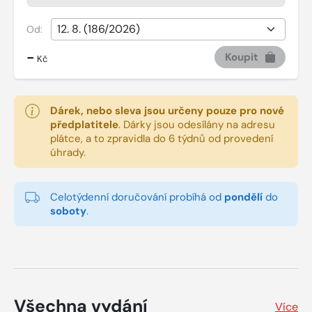
Od:
-
Koupit
Kč
Dárek, nebo sleva jsou určeny pouze pro nové
předplatitele
.
Dárky jsou odesílány na adresu
plátce, a to zpravidla do 6 týdnů od provedení
úhrady.
Celotýdenní doručování probíhá od
pondělí
do
soboty
.
Všechna vydání
Více