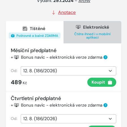
Vydání:
29.1.2024
–
Archiv
Anotace
Elektronické
Tištěné
Čtěte ihned i v mobilní
Poštovné a balné ZDARMA
aplikaci
Měsíční předplatné
+
Bonus navíc - elektronická verze zdarma
?
Od:
489
Koupit
Kč
Čtvrtletní předplatné
+
Bonus navíc - elektronická verze zdarma
?
Od: