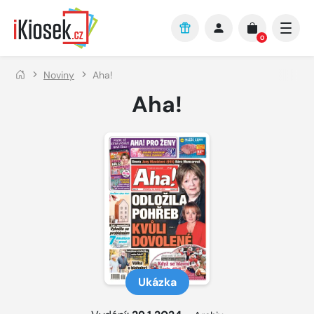
Přejít na hlavní obsah
0
Noviny
Aha!
Aha!
Ukázka