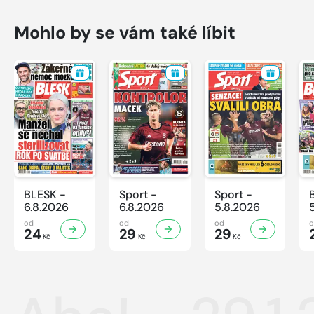
Mohlo by se vám také líbit
BLESK -
Sport -
Sport -
6.8.2026
6.8.2026
5.8.2026
od
od
od
24
29
29
Kč
Kč
Kč