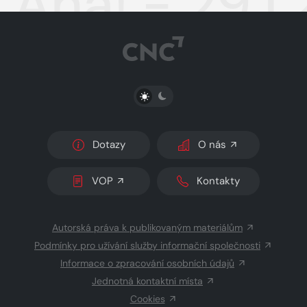
Aha! - 29.1
PŘEPNOUT SVĚTLÝ/TMAVÝ REŽIM
Dotazy
O nás
VOP
Kontakty
Autorská práva k publikovaným materiálům
Podmínky pro užívání služby informační společnosti
Informace o zpracování osobních údajů
Jednotná kontaktní místa
Cookies