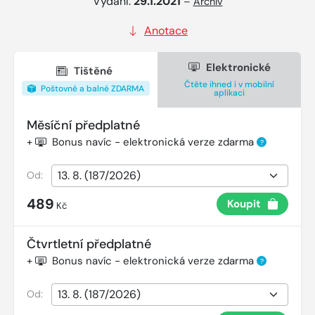
Vydání:
29.1.2021
–
Archiv
Anotace
Elektronické
Tištěné
Čtěte ihned i v mobilní
Poštovné a balné ZDARMA
aplikaci
Měsíční předplatné
+
Bonus navíc - elektronická verze zdarma
?
Od:
489
Koupit
Kč
Čtvrtletní předplatné
+
Bonus navíc - elektronická verze zdarma
?
Od: