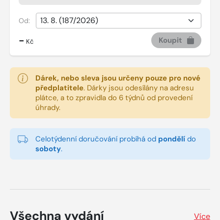
Od:
-
Koupit
Kč
Dárek, nebo sleva jsou určeny pouze pro nové
předplatitele
.
Dárky jsou odesílány na adresu
plátce, a to zpravidla do 6 týdnů od provedení
úhrady.
Celotýdenní doručování probíhá od
pondělí
do
soboty
.
Všechna vydání
Více