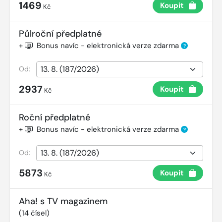
1469
Koupit
Kč
Půlroční předplatné
+
Bonus navíc - elektronická verze zdarma
?
Od:
2937
Koupit
Kč
Roční předplatné
+
Bonus navíc - elektronická verze zdarma
?
Od:
5873
Koupit
Kč
Aha! s TV magazínem
(
14
čísel)