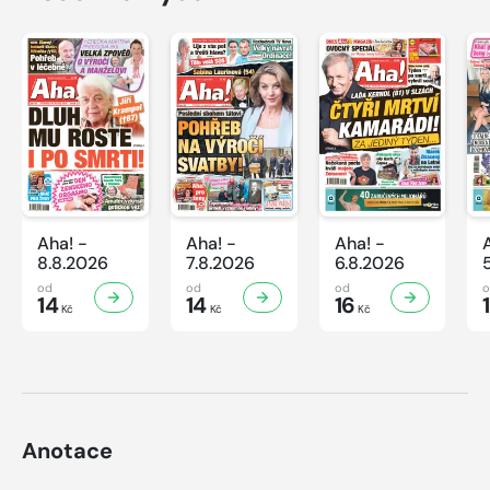
Aha! -
Aha! -
Aha! -
8.8.2026
7.8.2026
6.8.2026
od
od
od
14
14
16
Kč
Kč
Kč
Anotace