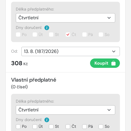
Délka předplatného:
Dny doručení:
Po
Út
St
Čt
Pá
So
Od:
308
Koupit
Kč
Vlastní předplatné
(
0
čísel)
Délka předplatného:
Dny doručení:
Po
Út
St
Čt
Pá
So