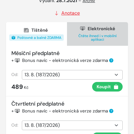
Vydání:
28.7.2021
–
Archiv
Anotace
Elektronické
Tištěné
Čtěte ihned i v mobilní
Poštovné a balné ZDARMA
aplikaci
Měsíční předplatné
+
Bonus navíc - elektronická verze zdarma
?
Od:
489
Koupit
Kč
Čtvrtletní předplatné
+
Bonus navíc - elektronická verze zdarma
?
Od: