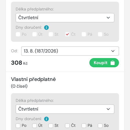
Délka předplatného:
Dny doručení:
Po
Út
St
Čt
Pá
So
Od:
308
Koupit
Kč
Vlastní předplatné
(
0
čísel)
Délka předplatného:
Dny doručení:
Po
Út
St
Čt
Pá
So