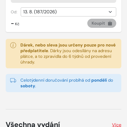
Od:
-
Koupit
Kč
Dárek, nebo sleva jsou určeny pouze pro nové
předplatitele
.
Dárky jsou odesílány na adresu
plátce, a to zpravidla do 6 týdnů od provedení
úhrady.
Celotýdenní doručování probíhá od
pondělí
do
soboty
.
Všechna vydání
Více