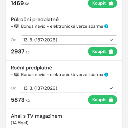
1469
Koupit
Kč
Půlroční předplatné
+
Bonus navíc - elektronická verze zdarma
?
Od:
2937
Koupit
Kč
Roční předplatné
+
Bonus navíc - elektronická verze zdarma
?
Od:
5873
Koupit
Kč
Aha! s TV magazínem
(
14
čísel)