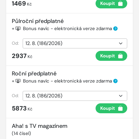
1469
Koupit
Kč
Půlroční předplatné
+
Bonus navíc - elektronická verze zdarma
?
Od:
2937
Koupit
Kč
Roční předplatné
+
Bonus navíc - elektronická verze zdarma
?
Od:
5873
Koupit
Kč
Aha! s TV magazínem
(
14
čísel)