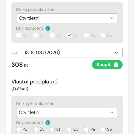
Délka předplatného:
Dny doručení:
Po
Út
St
Čt
Pá
So
Od:
308
Koupit
Kč
Vlastní předplatné
(
0
čísel)
Délka předplatného:
Dny doručení:
Po
Út
St
Čt
Pá
So