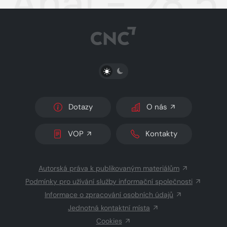
Aha! - 28.
PŘEPNOUT SVĚTLÝ/TMAVÝ REŽIM
Dotazy
O nás
VOP
Kontakty
Autorská práva k publikovaným materiálům
Podmínky pro užívání služby informační společnosti
Informace o zpracování osobních údajů
Jednotná kontaktní místa
Cookies