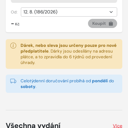
Od:
-
Koupit
Kč
Dárek, nebo sleva jsou určeny pouze pro nové
předplatitele
.
Dárky jsou odesílány na adresu
plátce, a to zpravidla do 6 týdnů od provedení
úhrady.
Celotýdenní doručování probíhá od
pondělí
do
soboty
.
Všechna vydání
Více