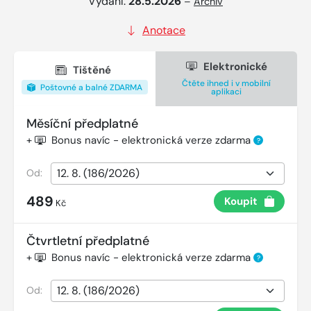
Vydání:
28.5.2026
–
Archiv
Anotace
Elektronické
Tištěné
Čtěte ihned i v mobilní
Poštovné a balné ZDARMA
aplikaci
Měsíční předplatné
+
Bonus navíc - elektronická verze zdarma
?
Od:
489
Koupit
Kč
Čtvrtletní předplatné
+
Bonus navíc - elektronická verze zdarma
?
Od: