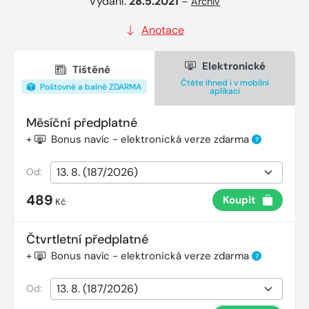
Vydání:
28.5.2021
–
Archiv
Anotace
Elektronické
Tištěné
Čtěte ihned i v mobilní
Poštovné a balné ZDARMA
aplikaci
Měsíční předplatné
+
Bonus navíc - elektronická verze zdarma
?
Od:
489
Koupit
Kč
Čtvrtletní předplatné
+
Bonus navíc - elektronická verze zdarma
?
Od: