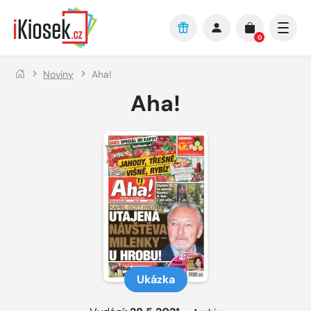
Přejít na hlavní obsah
0
Noviny
Aha!
Aha!
Ukázka