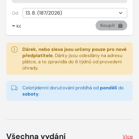
Od:
-
Koupit
Kč
Dárek, nebo sleva jsou určeny pouze pro nové
předplatitele
.
Dárky jsou odesílány na adresu
plátce, a to zpravidla do 6 týdnů od provedení
úhrady.
Celotýdenní doručování probíhá od
pondělí
do
soboty
.
Všechna vydání
Více