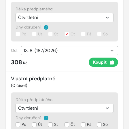
Délka předplatného:
Dny doručení:
Po
Út
St
Čt
Pá
So
Od:
308
Koupit
Kč
Vlastní předplatné
(
0
čísel)
Délka předplatného:
Dny doručení:
Po
Út
St
Čt
Pá
So