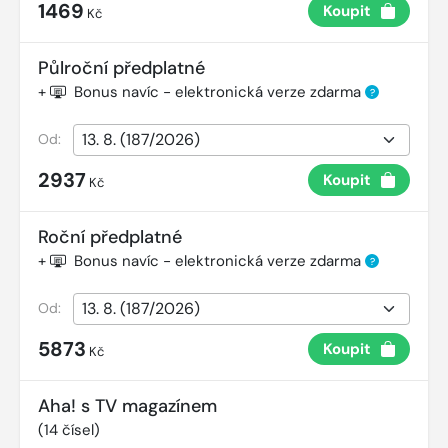
1469
Koupit
Kč
Půlroční předplatné
+
Bonus navíc - elektronická verze zdarma
?
Od:
2937
Koupit
Kč
Roční předplatné
+
Bonus navíc - elektronická verze zdarma
?
Od:
5873
Koupit
Kč
Aha! s TV magazínem
(
14
čísel)