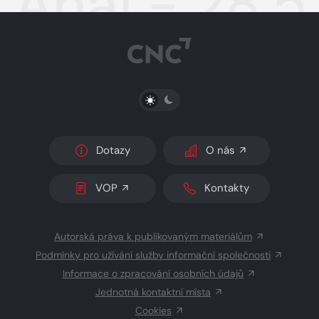
Aha! - 28.5
PŘEPNOUT SVĚTLÝ/TMAVÝ REŽIM
Dotazy
O nás
VOP
Kontakty
Autorská práva k publikovaným materiálům
Podmínky pro užívání služby informační společnosti
Informace o zpracování osobních údajů
Jednotná kontaktní místa
Cookies