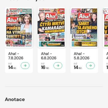
Aha! -
Aha! -
Aha! -
7.8.2026
6.8.2026
5.8.2026
od
od
od
14
16
14
Kč
Kč
Kč
Anotace