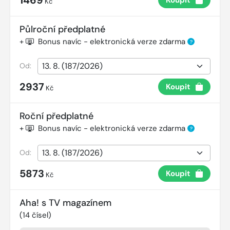
Kč
Půlroční předplatné
+
Bonus navíc - elektronická verze zdarma
?
Od:
2937
Koupit
Kč
Roční předplatné
+
Bonus navíc - elektronická verze zdarma
?
Od:
5873
Koupit
Kč
Aha! s TV magazínem
(
14
čísel)