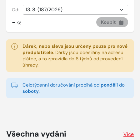
Od:
-
Koupit
Kč
Dárek, nebo sleva jsou určeny pouze pro nové
předplatitele
.
Dárky jsou odesílány na adresu
plátce, a to zpravidla do 6 týdnů od provedení
úhrady.
Celotýdenní doručování probíhá od
pondělí
do
soboty
.
Všechna vydání
Více