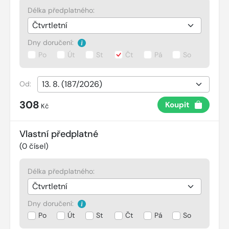
Délka předplatného:
Dny doručení:
Po
Út
St
Čt
Pá
So
Od:
308
Koupit
Kč
Vlastní předplatné
(
0
čísel)
Délka předplatného:
Dny doručení:
Po
Út
St
Čt
Pá
So