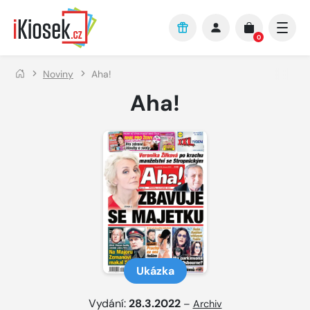
Přejít na hlavní obsah
0
Noviny
Aha!
Aha!
Ukázka
Vydání:
28.3.2022
–
Archiv