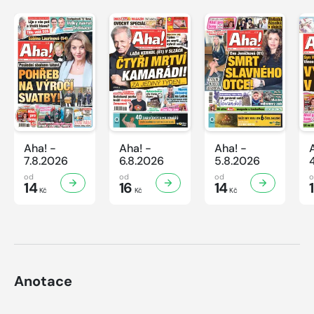
Aha! -
Aha! -
Aha! -
7.8.2026
6.8.2026
5.8.2026
od
od
od
14
16
14
Kč
Kč
Kč
Anotace