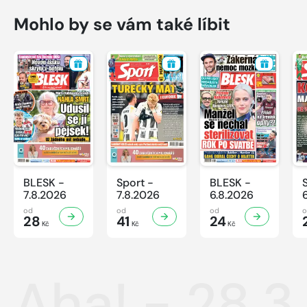
Mohlo by se vám také líbit
BLESK -
Sport -
BLESK -
7.8.2026
7.8.2026
6.8.2026
od
od
od
28
41
24
Kč
Kč
Kč
Aha! - 28.3