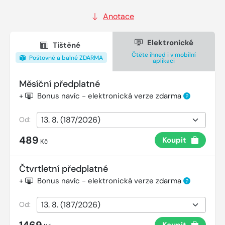
Anotace
Elektronické
Tištěné
Čtěte ihned i v mobilní
Poštovné a balné ZDARMA
aplikaci
Měsíční předplatné
+
Bonus navíc - elektronická verze zdarma
?
Od:
489
Koupit
Kč
Čtvrtletní předplatné
+
Bonus navíc - elektronická verze zdarma
?
Od:
1469
Koupit