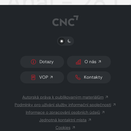
Aha! - 28.1
PŘEPNOUT SVĚTLÝ/TMAVÝ REŽIM
Dotazy
O nás
VOP
Kontakty
Autorská práva k publikovaným materiálům
Podmínky pro užívání služby informační společnosti
Informace o zpracování osobních údajů
Jednotná kontaktní místa
Cookies