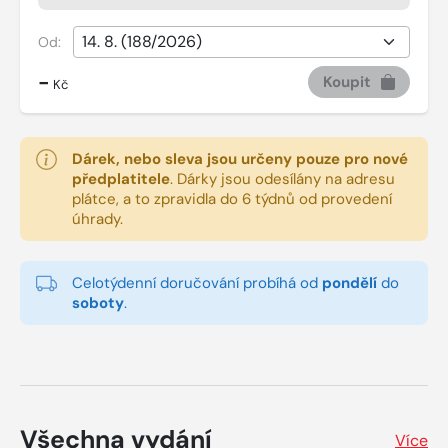
Od:
-
Koupit
Kč
Dárek, nebo sleva jsou určeny pouze pro nové
předplatitele
.
Dárky jsou odesílány na adresu
plátce, a to zpravidla do 6 týdnů od provedení
úhrady.
Celotýdenní doručování probíhá od
pondělí
do
soboty
.
Všechna vydání
Více