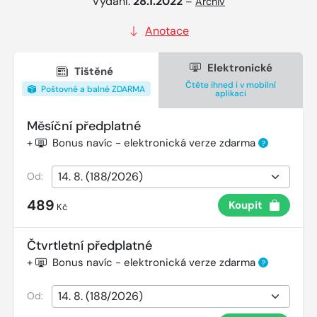
Vydání:
28.1.2022
–
Archiv
Anotace
Elektronické
Tištěné
Čtěte ihned i v mobilní
Poštovné a balné ZDARMA
aplikaci
Měsíční předplatné
+
Bonus navíc - elektronická verze zdarma
?
Od:
489
Koupit
Kč
Čtvrtletní předplatné
+
Bonus navíc - elektronická verze zdarma
?
Od: