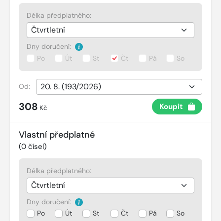
Délka předplatného:
Dny doručení:
Po
Út
St
Čt
Pá
So
Od:
308
Koupit
Kč
Vlastní předplatné
(
0
čísel)
Délka předplatného:
Dny doručení:
Po
Út
St
Čt
Pá
So