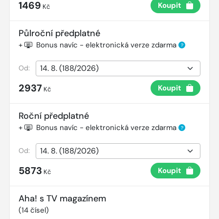
1469
Koupit
Kč
Půlroční předplatné
+
Bonus navíc - elektronická verze zdarma
?
Od:
2937
Koupit
Kč
Roční předplatné
+
Bonus navíc - elektronická verze zdarma
?
Od:
5873
Koupit
Kč
Aha! s TV magazínem
(
14
čísel)