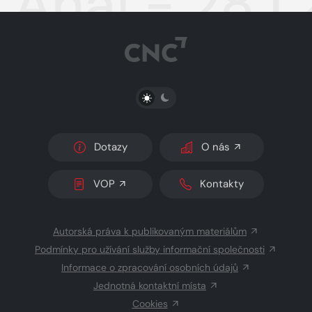
Aha! - 28.1
PŘEPNOUT SVĚTLÝ/TMAVÝ REŽIM
Dotazy
O nás
VOP
Kontakty
Autorská práva k publikovaným materiálům
Podmínky pro užívání služby informační společnosti
Informace o zpracování osobních údajů
Jednotná kontaktní místa
Cookies