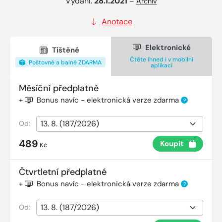
Vydání:
28.1.2021
–
Archiv
Anotace
Elektronické
Tištěné
Čtěte ihned i v mobilní
Poštovné a balné ZDARMA
aplikaci
Měsíční předplatné
+
Bonus navíc - elektronická verze zdarma
?
Od:
489
Koupit
Kč
Čtvrtletní předplatné
+
Bonus navíc - elektronická verze zdarma
?
Od: