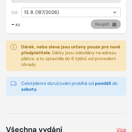
Od:
-
Koupit
Kč
Dárek, nebo sleva jsou určeny pouze pro nové
předplatitele
.
Dárky jsou odesílány na adresu
plátce, a to zpravidla do 6 týdnů od provedení
úhrady.
Celotýdenní doručování probíhá od
pondělí
do
soboty
.
Všechna vydání
Více