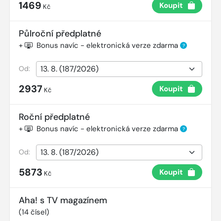
1469
Koupit
Kč
Půlroční předplatné
+
Bonus navíc - elektronická verze zdarma
?
Od:
2937
Koupit
Kč
Roční předplatné
+
Bonus navíc - elektronická verze zdarma
?
Od:
5873
Koupit
Kč
Aha! s TV magazínem
(
14
čísel)