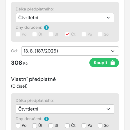
Délka předplatného:
Dny doručení:
Po
Út
St
Čt
Pá
So
Od:
308
Koupit
Kč
Vlastní předplatné
(
0
čísel)
Délka předplatného:
Dny doručení:
Po
Út
St
Čt
Pá
So