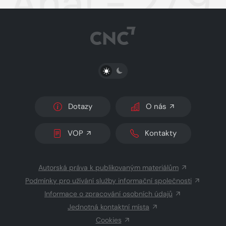
Aha! - 27.9
PŘEPNOUT SVĚTLÝ/TMAVÝ REŽIM
Dotazy
O nás
VOP
Kontakty
Autorská práva k publikovaným materiálům
Podmínky pro užívání služby informační společnosti
Informace o zpracování osobních údajů
Jednotná kontaktní místa
Cookies