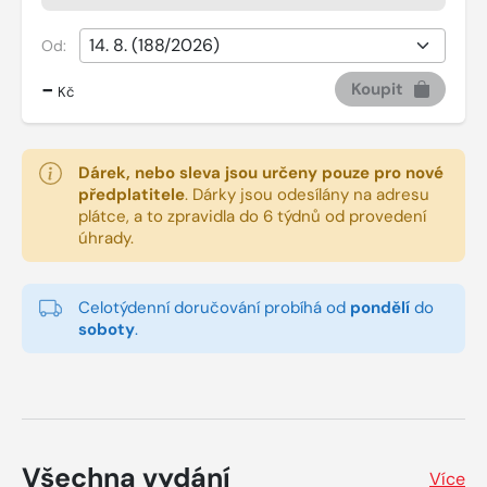
Od:
-
Koupit
Kč
Dárek, nebo sleva jsou určeny pouze pro nové
předplatitele
.
Dárky jsou odesílány na adresu
plátce, a to zpravidla do 6 týdnů od provedení
úhrady.
Celotýdenní doručování probíhá od
pondělí
do
soboty
.
Všechna vydání
Více