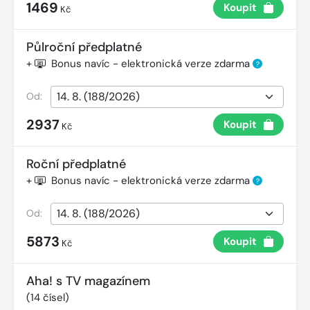
1469
Koupit
Kč
Půlroční předplatné
+
Bonus navíc - elektronická verze zdarma
?
Od:
2937
Koupit
Kč
Roční předplatné
+
Bonus navíc - elektronická verze zdarma
?
Od:
5873
Koupit
Kč
Aha! s TV magazínem
(
14
čísel)