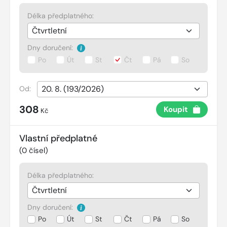
Délka předplatného:
Dny doručení:
Po
Út
St
Čt
Pá
So
Od:
308
Koupit
Kč
Vlastní předplatné
(
0
čísel)
Délka předplatného:
Dny doručení:
Po
Út
St
Čt
Pá
So