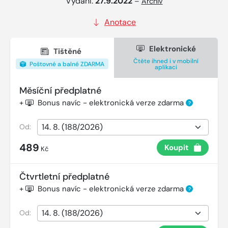
Vydání:
27.9.2022
–
Archiv
Anotace
Elektronické
Tištěné
Čtěte ihned i v mobilní
Poštovné a balné ZDARMA
aplikaci
Měsíční předplatné
+
Bonus navíc - elektronická verze zdarma
?
Od:
489
Koupit
Kč
Čtvrtletní předplatné
+
Bonus navíc - elektronická verze zdarma
?
Od: