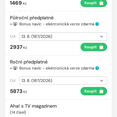
1469
Koupit
Kč
Půlroční předplatné
+
Bonus navíc - elektronická verze zdarma
?
Od:
2937
Koupit
Kč
Roční předplatné
+
Bonus navíc - elektronická verze zdarma
?
Od:
5873
Koupit
Kč
Aha! s TV magazínem
(
14
čísel)