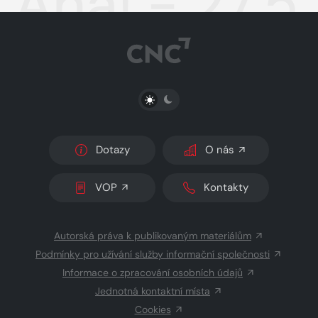
Aha! - 27.5
PŘEPNOUT SVĚTLÝ/TMAVÝ REŽIM
Dotazy
O nás
VOP
Kontakty
Autorská práva k publikovaným materiálům
Podmínky pro užívání služby informační společnosti
Informace o zpracování osobních údajů
Jednotná kontaktní místa
Cookies