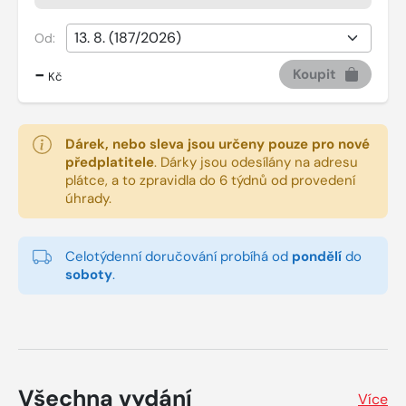
Od:
-
Koupit
Kč
Dárek, nebo sleva jsou určeny pouze pro nové
předplatitele
.
Dárky jsou odesílány na adresu
plátce, a to zpravidla do 6 týdnů od provedení
úhrady.
Celotýdenní doručování probíhá od
pondělí
do
soboty
.
Všechna vydání
Více