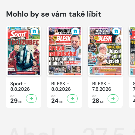
Mohlo by se vám také líbit
Sport -
BLESK -
BLESK -
8.8.2026
8.8.2026
7.8.2026
od
od
od
29
24
28
Kč
Kč
Kč