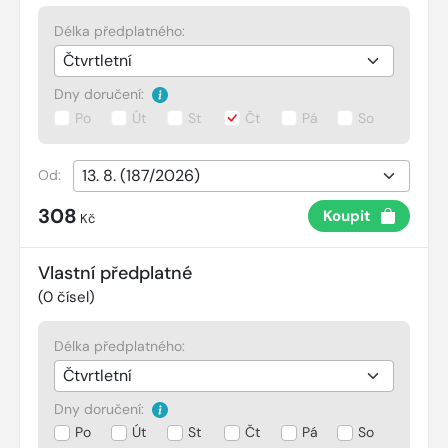
Délka předplatného:
Dny doručení:
Po
Út
St
Čt
Pá
So
Od:
308
Koupit
Kč
Vlastní předplatné
(
0
čísel)
Délka předplatného:
Dny doručení:
Po
Út
St
Čt
Pá
So