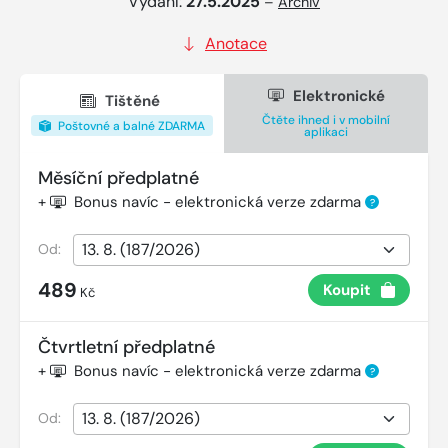
Vydání:
27.5.2025
–
Archiv
Anotace
Elektronické
Tištěné
Čtěte ihned i v mobilní
Poštovné a balné ZDARMA
aplikaci
Měsíční předplatné
+
Bonus navíc - elektronická verze zdarma
?
Od:
489
Koupit
Kč
Čtvrtletní předplatné
+
Bonus navíc - elektronická verze zdarma
?
Od: