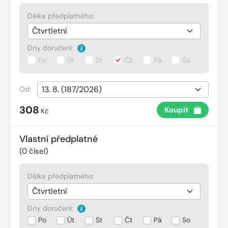
Délka předplatného:
Dny doručení:
Po
Út
St
Čt
Pá
So
Od:
308
Koupit
Kč
Vlastní předplatné
(
0
čísel)
Délka předplatného:
Dny doručení:
Po
Út
St
Čt
Pá
So