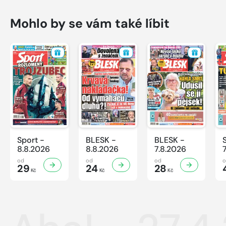
Mohlo by se vám také líbit
Sport -
BLESK -
BLESK -
8.8.2026
8.8.2026
7.8.2026
od
od
od
29
24
28
Kč
Kč
Kč