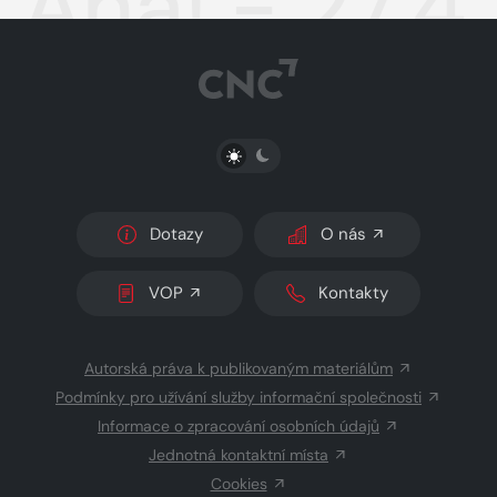
Aha! - 27.4
PŘEPNOUT SVĚTLÝ/TMAVÝ REŽIM
Dotazy
O nás
VOP
Kontakty
Autorská práva k publikovaným materiálům
Podmínky pro užívání služby informační společnosti
Informace o zpracování osobních údajů
Jednotná kontaktní místa
Cookies