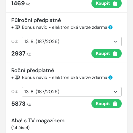
1469
Koupit
Kč
Půlroční předplatné
+
Bonus navíc - elektronická verze zdarma
?
Od:
2937
Koupit
Kč
Roční předplatné
+
Bonus navíc - elektronická verze zdarma
?
Od:
5873
Koupit
Kč
Aha! s TV magazínem
(
14
čísel)