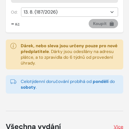
Od:
-
Koupit
Kč
Dárek, nebo sleva jsou určeny pouze pro nové
předplatitele
.
Dárky jsou odesílány na adresu
plátce, a to zpravidla do 6 týdnů od provedení
úhrady.
Celotýdenní doručování probíhá od
pondělí
do
soboty
.
Všechna vydání
Více