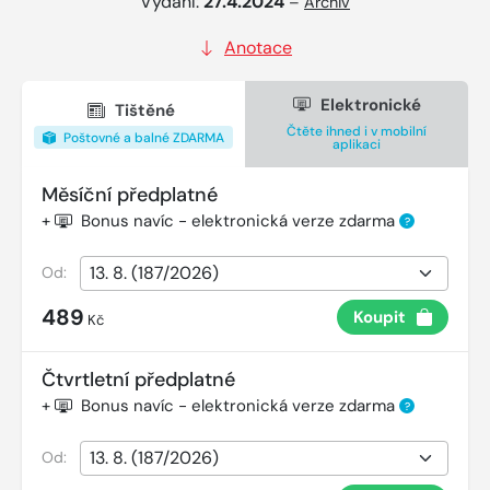
Vydání:
27.4.2024
–
Archiv
Anotace
Elektronické
Tištěné
Čtěte ihned i v mobilní
Poštovné a balné ZDARMA
aplikaci
Měsíční předplatné
+
Bonus navíc - elektronická verze zdarma
?
Od:
489
Koupit
Kč
Čtvrtletní předplatné
+
Bonus navíc - elektronická verze zdarma
?
Od: