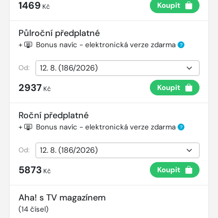
1469
Koupit
Kč
Půlroční předplatné
+
Bonus navíc - elektronická verze zdarma
?
Od:
2937
Koupit
Kč
Roční předplatné
+
Bonus navíc - elektronická verze zdarma
?
Od:
5873
Koupit
Kč
Aha! s TV magazínem
(
14
čísel)