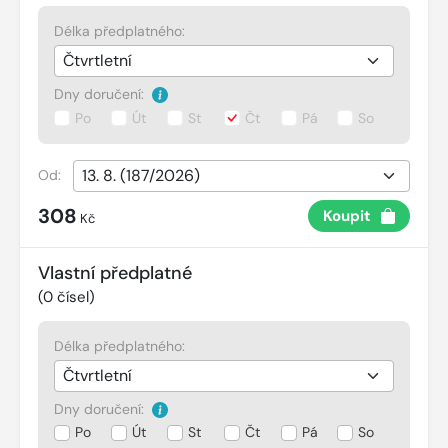
Délka předplatného:
Dny doručení:
Po
Út
St
Čt
Pá
So
Od:
308
Koupit
Kč
Vlastní předplatné
(
0
čísel)
Délka předplatného:
Dny doručení:
Po
Út
St
Čt
Pá
So