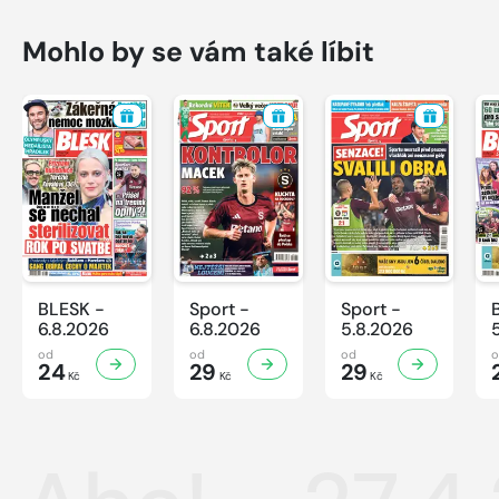
Mohlo by se vám také líbit
BLESK -
Sport -
Sport -
6.8.2026
6.8.2026
5.8.2026
od
od
od
24
29
29
Kč
Kč
Kč