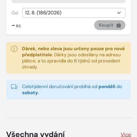
Od:
-
Koupit
Kč
Dárek, nebo sleva jsou určeny pouze pro nové
předplatitele
.
Dárky jsou odesílány na adresu
plátce, a to zpravidla do 6 týdnů od provedení
úhrady.
Celotýdenní doručování probíhá od
pondělí
do
soboty
.
Všechna vydání
Více