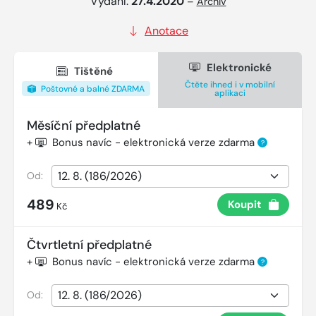
Vydání:
27.4.2020
–
Archiv
Anotace
Elektronické
Tištěné
Čtěte ihned i v mobilní
Poštovné a balné ZDARMA
aplikaci
Měsíční předplatné
+
Bonus navíc - elektronická verze zdarma
?
Od:
489
Koupit
Kč
Čtvrtletní předplatné
+
Bonus navíc - elektronická verze zdarma
?
Od: