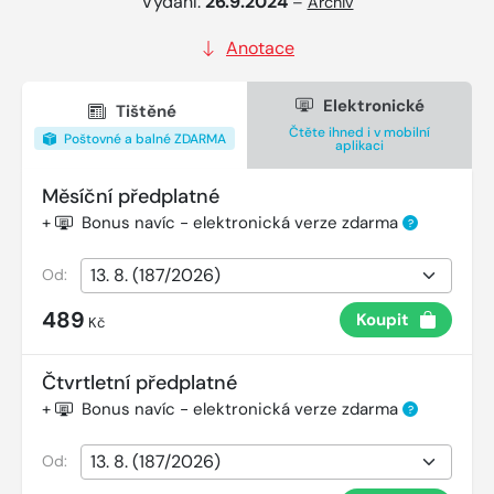
Vydání:
26.9.2024
–
Archiv
Anotace
Elektronické
Tištěné
Čtěte ihned i v mobilní
Poštovné a balné ZDARMA
aplikaci
Měsíční předplatné
+
Bonus navíc - elektronická verze zdarma
?
Od:
489
Koupit
Kč
Čtvrtletní předplatné
+
Bonus navíc - elektronická verze zdarma
?
Od: