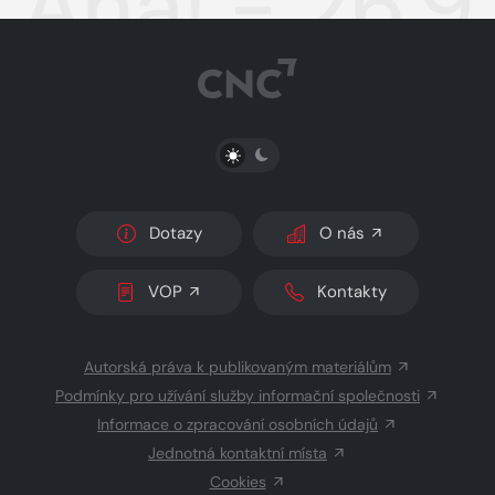
Aha! - 26.9
PŘEPNOUT SVĚTLÝ/TMAVÝ REŽIM
Dotazy
O nás
VOP
Kontakty
Autorská práva k publikovaným materiálům
Podmínky pro užívání služby informační společnosti
Informace o zpracování osobních údajů
Jednotná kontaktní místa
Cookies