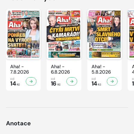
Aha! -
Aha! -
Aha! -
7.8.2026
6.8.2026
5.8.2026
od
od
od
14
16
14
Kč
Kč
Kč
Anotace