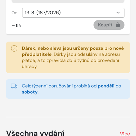
Od:
-
Koupit
Kč
Dárek, nebo sleva jsou určeny pouze pro nové
předplatitele
.
Dárky jsou odesílány na adresu
plátce, a to zpravidla do 6 týdnů od provedení
úhrady.
Celotýdenní doručování probíhá od
pondělí
do
soboty
.
Všechna vydání
Více