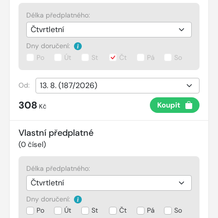
Délka předplatného:
Dny doručení:
Po
Út
St
Čt
Pá
So
Od:
308
Koupit
Kč
Vlastní předplatné
(
0
čísel)
Délka předplatného:
Dny doručení:
Po
Út
St
Čt
Pá
So