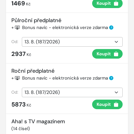
1469
Koupit
Kč
Půlroční předplatné
+
Bonus navíc - elektronická verze zdarma
?
Od:
2937
Koupit
Kč
Roční předplatné
+
Bonus navíc - elektronická verze zdarma
?
Od:
5873
Koupit
Kč
Aha! s TV magazínem
(
14
čísel)