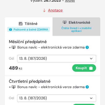
Vydání:
26.7.2023
–
Archiv
Anotace
Elektronické
Tištěné
Čtěte ihned i v mobilní
Poštovné a balné ZDARMA
aplikaci
Měsíční předplatné
+
Bonus navíc - elektronická verze zdarma
?
Od:
489
Koupit
Kč
Čtvrtletní předplatné
+
Bonus navíc - elektronická verze zdarma
?
Od: