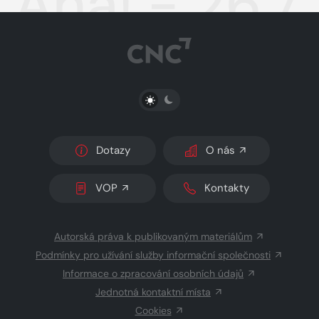
Aha! - 26.7
PŘEPNOUT SVĚTLÝ/TMAVÝ REŽIM
Dotazy
O nás
VOP
Kontakty
Autorská práva k publikovaným materiálům
Podmínky pro užívání služby informační společnosti
Informace o zpracování osobních údajů
Jednotná kontaktní místa
Cookies