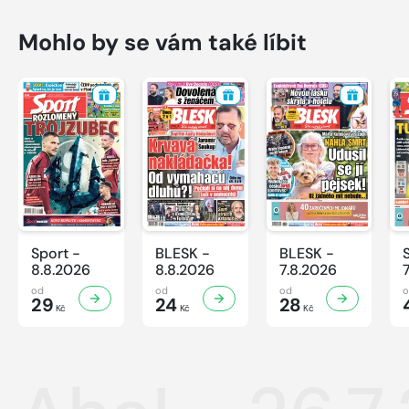
Mohlo by se vám také líbit
Sport -
BLESK -
BLESK -
8.8.2026
8.8.2026
7.8.2026
od
od
od
29
24
28
Kč
Kč
Kč