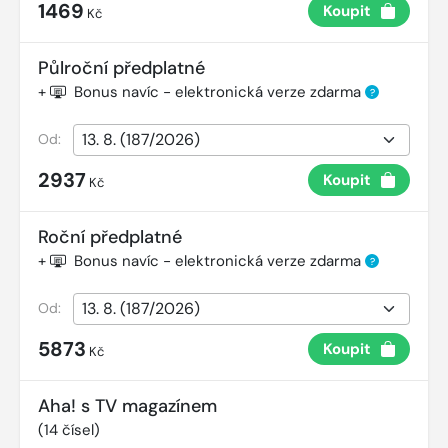
1469
Koupit
Kč
Půlroční předplatné
+
Bonus navíc - elektronická verze zdarma
?
Od:
2937
Koupit
Kč
Roční předplatné
+
Bonus navíc - elektronická verze zdarma
?
Od:
5873
Koupit
Kč
Aha! s TV magazínem
(
14
čísel)