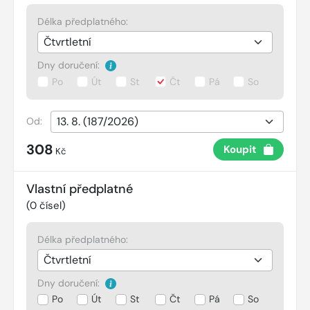
Délka předplatného:
Dny doručení:
Po
Út
St
Čt
Pá
So
Od:
308
Koupit
Kč
Vlastní předplatné
(
0
čísel)
Délka předplatného:
Dny doručení:
Po
Út
St
Čt
Pá
So