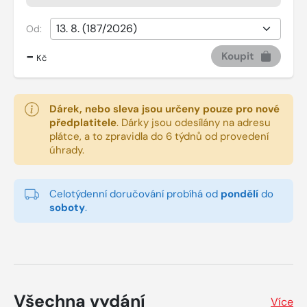
Od:
-
Koupit
Kč
Dárek, nebo sleva jsou určeny pouze pro nové
předplatitele
.
Dárky jsou odesílány na adresu
plátce, a to zpravidla do 6 týdnů od provedení
úhrady.
Celotýdenní doručování probíhá od
pondělí
do
soboty
.
Všechna vydání
Více