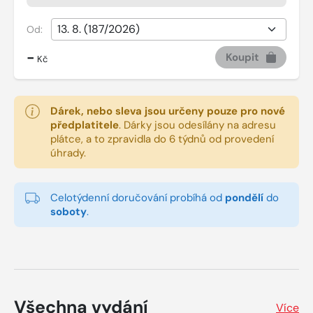
Od:
-
Koupit
Kč
Dárek, nebo sleva jsou určeny pouze pro nové
předplatitele
.
Dárky jsou odesílány na adresu
plátce, a to zpravidla do 6 týdnů od provedení
úhrady.
Celotýdenní doručování probíhá od
pondělí
do
soboty
.
Všechna vydání
Více