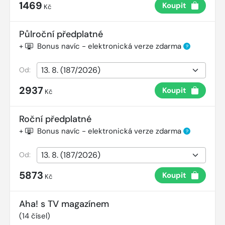
1469
Koupit
Kč
Půlroční předplatné
+
Bonus navíc - elektronická verze zdarma
?
Od:
2937
Koupit
Kč
Roční předplatné
+
Bonus navíc - elektronická verze zdarma
?
Od:
5873
Koupit
Kč
Aha! s TV magazínem
(
14
čísel)