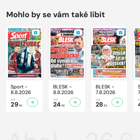
Mohlo by se vám také líbit
Sport -
BLESK -
BLESK -
8.8.2026
8.8.2026
7.8.2026
od
od
od
29
24
28
Kč
Kč
Kč