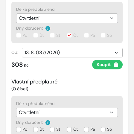
Délka předplatného:
Dny doručení:
Po
Út
St
Čt
Pá
So
Od:
308
Koupit
Kč
Vlastní předplatné
(
0
čísel)
Délka předplatného:
Dny doručení:
Po
Út
St
Čt
Pá
So