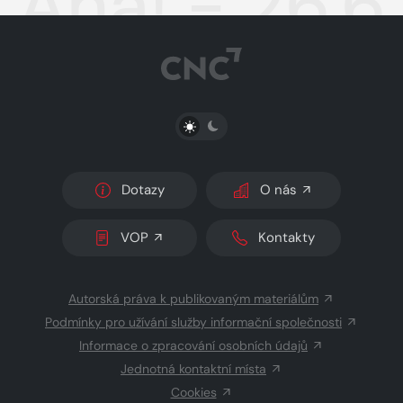
Aha! - 26.6
PŘEPNOUT SVĚTLÝ/TMAVÝ REŽIM
Dotazy
O nás
VOP
Kontakty
Autorská práva k publikovaným materiálům
Podmínky pro užívání služby informační společnosti
Informace o zpracování osobních údajů
Jednotná kontaktní místa
Cookies