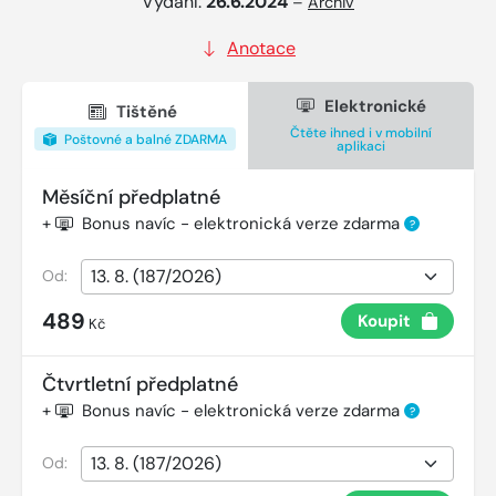
Vydání:
26.6.2024
–
Archiv
Anotace
Elektronické
Tištěné
Čtěte ihned i v mobilní
Poštovné a balné ZDARMA
aplikaci
Měsíční předplatné
+
Bonus navíc - elektronická verze zdarma
?
Od:
489
Koupit
Kč
Čtvrtletní předplatné
+
Bonus navíc - elektronická verze zdarma
?
Od: