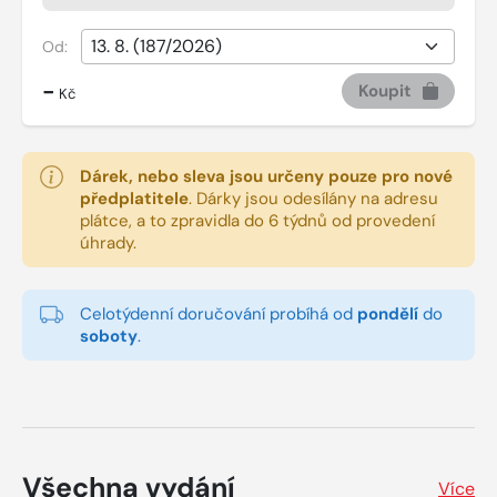
Od:
-
Koupit
Kč
Dárek, nebo sleva jsou určeny pouze pro nové
předplatitele
.
Dárky jsou odesílány na adresu
plátce, a to zpravidla do 6 týdnů od provedení
úhrady.
Celotýdenní doručování probíhá od
pondělí
do
soboty
.
Všechna vydání
Více