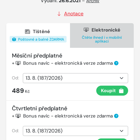
Vydání:
26.6.2021
–
Archiv
Anotace
Elektronické
Tištěné
Čtěte ihned i v mobilní
Poštovné a balné ZDARMA
aplikaci
Měsíční předplatné
+
Bonus navíc - elektronická verze zdarma
?
Od:
489
Koupit
Kč
Čtvrtletní předplatné
+
Bonus navíc - elektronická verze zdarma
?
Od: