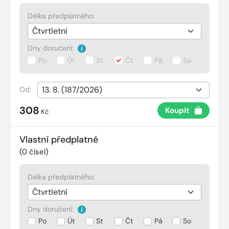
Délka předplatného:
Dny doručení:
Po
Út
St
Čt
Pá
So
Od:
308
Koupit
Kč
Vlastní předplatné
(
0
čísel)
Délka předplatného:
Dny doručení:
Po
Út
St
Čt
Pá
So