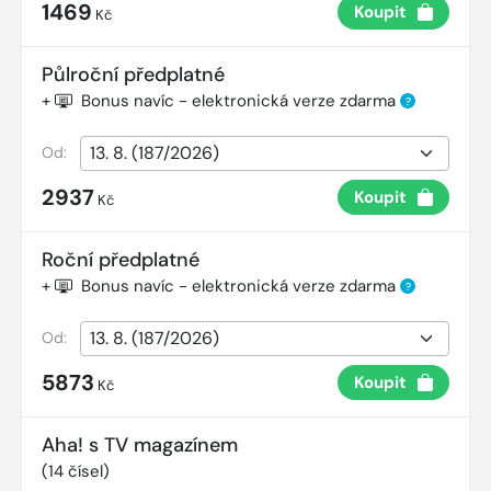
1469
Koupit
Kč
Půlroční předplatné
+
Bonus navíc - elektronická verze zdarma
?
Od:
2937
Koupit
Kč
Roční předplatné
+
Bonus navíc - elektronická verze zdarma
?
Od:
5873
Koupit
Kč
Aha! s TV magazínem
(
14
čísel)