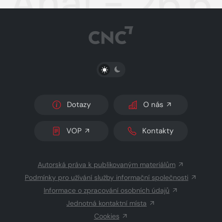
Aha! - 26.6
PŘEPNOUT SVĚTLÝ/TMAVÝ REŽIM
Dotazy
O nás
VOP
Kontakty
Autorská práva k publikovaným materiálům
Podmínky pro užívání služby informační společnosti
Informace o zpracování osobních údajů
Jednotná kontaktní místa
Cookies