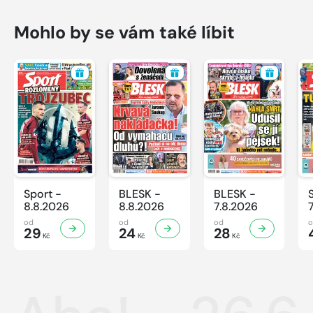
Mohlo by se vám také líbit
Sport -
BLESK -
BLESK -
8.8.2026
8.8.2026
7.8.2026
od
od
od
29
24
28
Kč
Kč
Kč