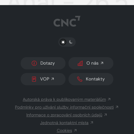
Aha! - 26.5
PŘEPNOUT SVĚTLÝ/TMAVÝ REŽIM
Dotazy
O nás
VOP
Kontakty
Autorská práva k publikovaným materiálům
Podmínky pro užívání služby informační společnosti
Informace o zpracování osobních údajů
Jednotná kontaktní místa
Cookies