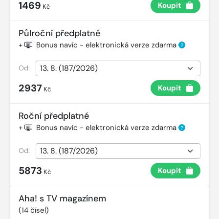
1469
Koupit
Kč
Půlroční předplatné
+
Bonus navíc - elektronická verze zdarma
?
Od:
2937
Koupit
Kč
Roční předplatné
+
Bonus navíc - elektronická verze zdarma
?
Od:
5873
Koupit
Kč
Aha! s TV magazínem
(
14
čísel)