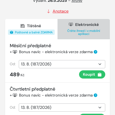
Vydání:
26.5.2025
–
Archiv
Anotace
Elektronické
Tištěné
Čtěte ihned i v mobilní
Poštovné a balné ZDARMA
aplikaci
Měsíční předplatné
+
Bonus navíc - elektronická verze zdarma
?
Od:
489
Koupit
Kč
Čtvrtletní předplatné
+
Bonus navíc - elektronická verze zdarma
?
Od: