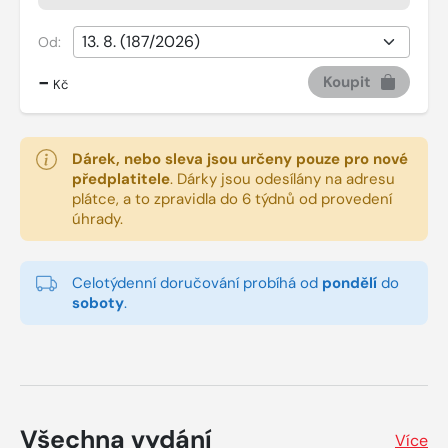
Od:
-
Koupit
Kč
Dárek, nebo sleva jsou určeny pouze pro nové
předplatitele
.
Dárky jsou odesílány na adresu
plátce, a to zpravidla do 6 týdnů od provedení
úhrady.
Celotýdenní doručování probíhá od
pondělí
do
soboty
.
Všechna vydání
Více