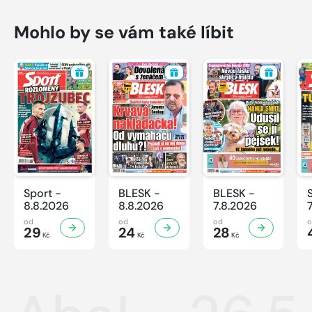
Mohlo by se vám také líbit
Sport -
BLESK -
BLESK -
8.8.2026
8.8.2026
7.8.2026
od
od
od
29
24
28
Kč
Kč
Kč