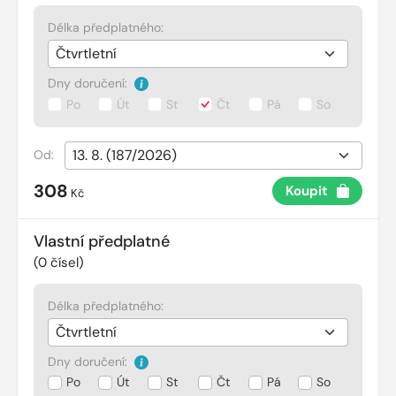
Délka předplatného:
Dny doručení:
Po
Út
St
Čt
Pá
So
Od:
308
Koupit
Kč
Vlastní předplatné
(
0
čísel)
Délka předplatného:
Dny doručení:
Po
Út
St
Čt
Pá
So