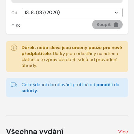
Od:
-
Koupit
Kč
Dárek, nebo sleva jsou určeny pouze pro nové
předplatitele
.
Dárky jsou odesílány na adresu
plátce, a to zpravidla do 6 týdnů od provedení
úhrady.
Celotýdenní doručování probíhá od
pondělí
do
soboty
.
Všechna vydání
Více