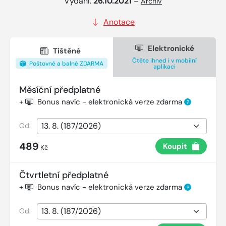
Vydání:
26.10.2021
–
Archiv
Anotace
Elektronické
Tištěné
Čtěte ihned i v mobilní
Poštovné a balné ZDARMA
aplikaci
Měsíční předplatné
+
Bonus navíc - elektronická verze zdarma
?
Od:
489
Koupit
Kč
Čtvrtletní předplatné
+
Bonus navíc - elektronická verze zdarma
?
Od: