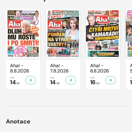
Aha! -
Aha! -
Aha! -
8.8.2026
7.8.2026
6.8.2026
od
od
od
14
14
16
Kč
Kč
Kč
Anotace