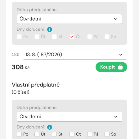
Délka předplatného:
Dny doručení:
Po
Út
St
Čt
Pá
So
Od:
308
Koupit
Kč
Vlastní předplatné
(
0
čísel)
Délka předplatného:
Dny doručení:
Po
Út
St
Čt
Pá
So