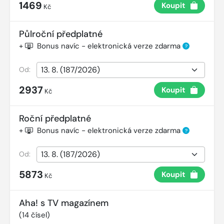
1469
Koupit
Kč
Půlroční předplatné
+
Bonus navíc - elektronická verze zdarma
?
Od:
2937
Koupit
Kč
Roční předplatné
+
Bonus navíc - elektronická verze zdarma
?
Od:
5873
Koupit
Kč
Aha! s TV magazínem
(
14
čísel)