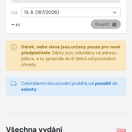
Od:
-
Koupit
Kč
Dárek, nebo sleva jsou určeny pouze pro nové
předplatitele
.
Dárky jsou odesílány na adresu
plátce, a to zpravidla do 6 týdnů od provedení
úhrady.
Celotýdenní doručování probíhá od
pondělí
do
soboty
.
Všechna vydání
Více