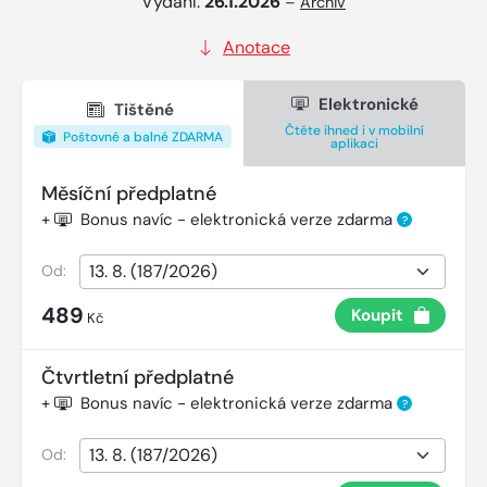
Vydání:
26.1.2026
–
Archiv
Anotace
Elektronické
Tištěné
Čtěte ihned i v mobilní
Poštovné a balné ZDARMA
aplikaci
Měsíční předplatné
+
Bonus navíc - elektronická verze zdarma
?
Od:
489
Koupit
Kč
Čtvrtletní předplatné
+
Bonus navíc - elektronická verze zdarma
?
Od: