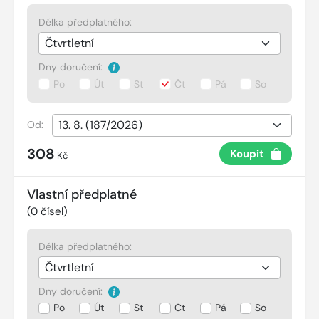
Délka předplatného:
Dny doručení:
Po
Út
St
Čt
Pá
So
Od:
308
Koupit
Kč
Vlastní předplatné
(
0
čísel)
Délka předplatného:
Dny doručení:
Po
Út
St
Čt
Pá
So