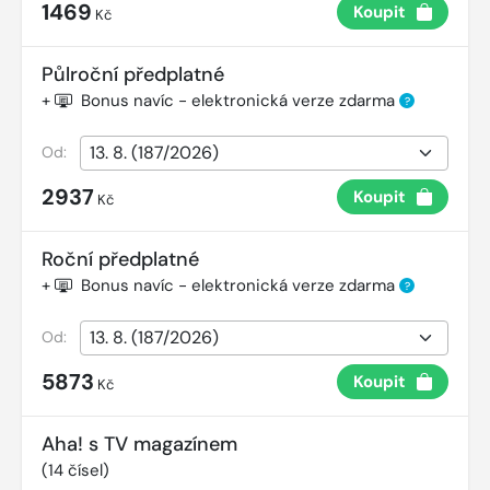
1469
Koupit
Kč
Půlroční předplatné
+
Bonus navíc - elektronická verze zdarma
?
Od:
2937
Koupit
Kč
Roční předplatné
+
Bonus navíc - elektronická verze zdarma
?
Od:
5873
Koupit
Kč
Aha! s TV magazínem
(
14
čísel)