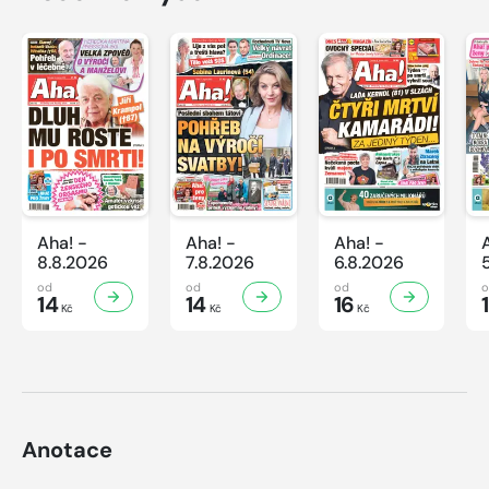
Aha! -
Aha! -
Aha! -
8.8.2026
7.8.2026
6.8.2026
od
od
od
14
14
16
Kč
Kč
Kč
Anotace