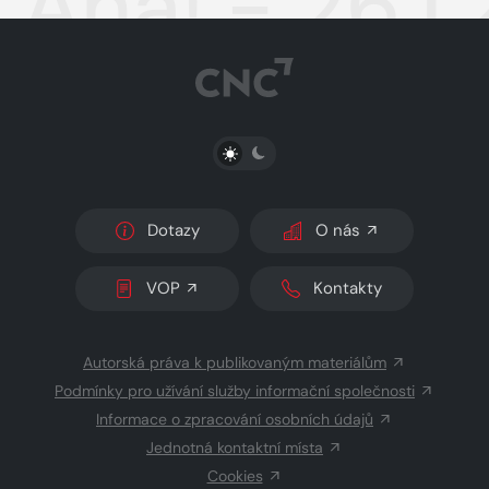
Aha! - 26.1
PŘEPNOUT SVĚTLÝ/TMAVÝ REŽIM
Dotazy
O nás
VOP
Kontakty
Autorská práva k publikovaným materiálům
Podmínky pro užívání služby informační společnosti
Informace o zpracování osobních údajů
Jednotná kontaktní místa
Cookies