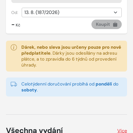
Od:
-
Koupit
Kč
Dárek, nebo sleva jsou určeny pouze pro nové
předplatitele
.
Dárky jsou odesílány na adresu
plátce, a to zpravidla do 6 týdnů od provedení
úhrady.
Celotýdenní doručování probíhá od
pondělí
do
soboty
.
Všechna vydání
Více