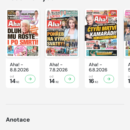
Aha! -
Aha! -
Aha! -
8.8.2026
7.8.2026
6.8.2026
od
od
od
14
14
16
Kč
Kč
Kč
Anotace