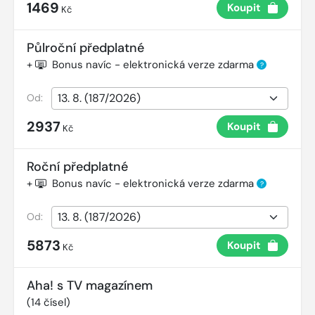
1469
Koupit
Kč
Půlroční předplatné
+
Bonus navíc - elektronická verze zdarma
?
Od:
2937
Koupit
Kč
Roční předplatné
+
Bonus navíc - elektronická verze zdarma
?
Od:
5873
Koupit
Kč
Aha! s TV magazínem
(
14
čísel)