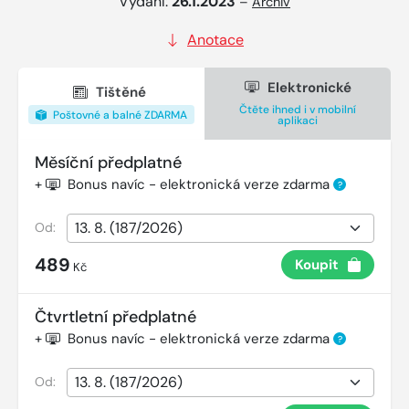
Vydání:
26.1.2023
–
Archiv
Anotace
Elektronické
Tištěné
Čtěte ihned i v mobilní
Poštovné a balné ZDARMA
aplikaci
Měsíční předplatné
+
Bonus navíc - elektronická verze zdarma
?
Od:
489
Koupit
Kč
Čtvrtletní předplatné
+
Bonus navíc - elektronická verze zdarma
?
Od: