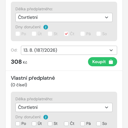
Délka předplatného:
Dny doručení:
Po
Út
St
Čt
Pá
So
Od:
308
Koupit
Kč
Vlastní předplatné
(
0
čísel)
Délka předplatného:
Dny doručení:
Po
Út
St
Čt
Pá
So