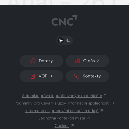
Aha! - 26.1
PŘEPNOUT SVĚTLÝ/TMAVÝ REŽIM
Dotazy
O nás
VOP
Kontakty
Autorská práva k publikovaným materiálům
Podmínky pro užívání služby informační společnosti
Informace o zpracování osobních údajů
Jednotná kontaktní místa
Cookies