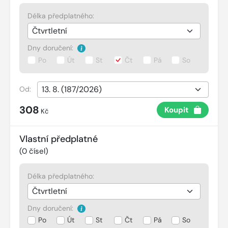
Délka předplatného:
Dny doručení:
Po
Út
St
Čt
Pá
So
Od:
308
Koupit
Kč
Vlastní předplatné
(
0
čísel)
Délka předplatného:
Dny doručení:
Po
Út
St
Čt
Pá
So