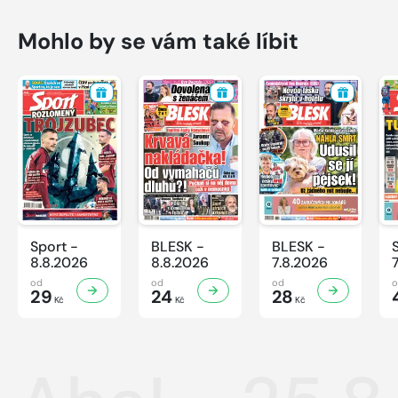
Mohlo by se vám také líbit
Sport -
BLESK -
BLESK -
8.8.2026
8.8.2026
7.8.2026
od
od
od
29
24
28
Kč
Kč
Kč