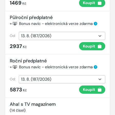
1469
Koupit
Kč
Půlroční předplatné
+
Bonus navíc - elektronická verze zdarma
?
Od:
2937
Koupit
Kč
Roční předplatné
+
Bonus navíc - elektronická verze zdarma
?
Od:
5873
Koupit
Kč
Aha! s TV magazínem
(
14
čísel)