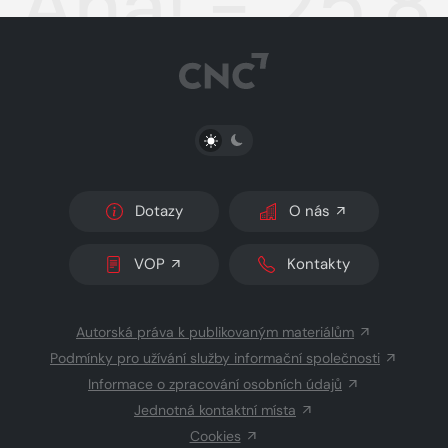
Aha! - 25.
PŘEPNOUT SVĚTLÝ/TMAVÝ REŽIM
Dotazy
O nás
VOP
Kontakty
Autorská práva k publikovaným materiálům
Podmínky pro užívání služby informační společnosti
Informace o zpracování osobních údajů
Jednotná kontaktní místa
Cookies