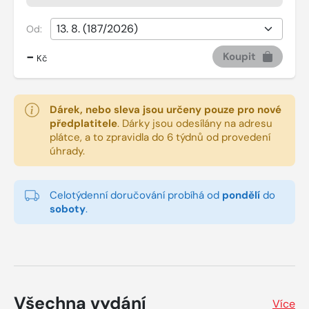
Od:
-
Koupit
Kč
Dárek, nebo sleva jsou určeny pouze pro nové
předplatitele
.
Dárky jsou odesílány na adresu
plátce, a to zpravidla do 6 týdnů od provedení
úhrady.
Celotýdenní doručování probíhá od
pondělí
do
soboty
.
Všechna vydání
Více