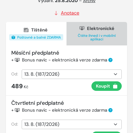
Vydání:
25.8.2020
–
Archiv
Anotace
Elektronické
Tištěné
Čtěte ihned i v mobilní
Poštovné a balné ZDARMA
aplikaci
Měsíční předplatné
+
Bonus navíc - elektronická verze zdarma
?
Od:
489
Koupit
Kč
Čtvrtletní předplatné
+
Bonus navíc - elektronická verze zdarma
?
Od: